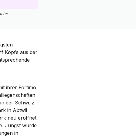
nche.
igsten
nf Köpfe aus der
entsprechende
it ihrer Fortimo
lliegenschaften
 in der Schweiz
rk in Abtwil
rk neu eröffnet.
e. Jüngst wurde
ungen in