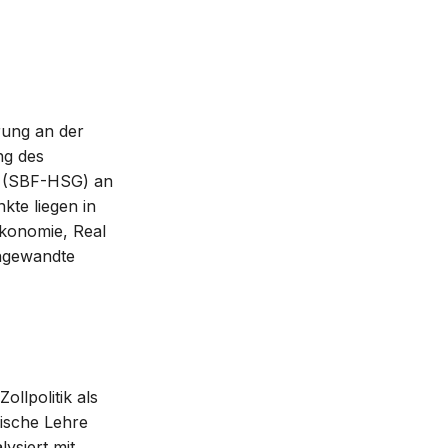
erung an der
ng des
n (SBF-HSG) an
te liegen in
ökonomie, Real
Angewandte
llpolitik als
ische Lehre
ysiert mit