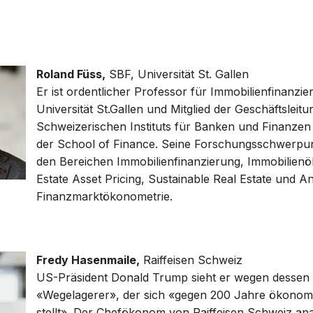
.
Roland Füss,
SBF, Universität St. Gallen
Er ist ordentlicher Professor für Immobilienfinanzi
Universität St.Gallen und Mitglied der Geschäftsleitu
Schweizerischen Instituts für Banken und Finanze
der School of Finance. Seine Forschungsschwerpunk
den Bereichen Immobilienfinanzierung, Immobilien
Estate Asset Pricing, Sustainable Real Estate und 
Finanzmarktökonometrie.
Fredy Hasenmaile,
Raiffeisen Schweiz
US-Präsident Donald Trump sieht er wegen dessen Zo
«Wegelagerer», der sich «gegen 200 Jahre ökonom
stellt». Der Chefökonom von Raiffeisen Schweiz anal