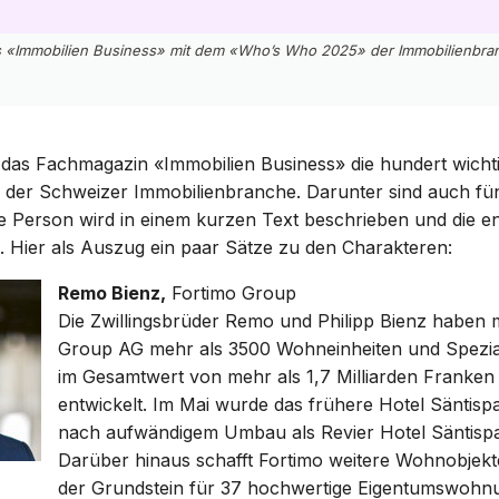
 «Immobilien Business» mit dem «Who’s Who 2025» der Immobilienbra
 das Fachmagazin «Immobilien Business» die hundert wicht
n der Schweizer Immobilienbranche. Darunter sind auch fü
e Person wird in einem kurzen Text beschrieben und die 
. Hier als Auszug ein paar Sätze zu den Charakteren:
Remo Bienz,
Fortimo Group
Die Zwillingsbrüder Remo und Philipp Bienz haben m
Group AG mehr als 3500 Wohneinheiten und Spezia
im Gesamtwert von mehr als 1,7 Milliarden Franken
entwickelt. Im Mai wurde das frühere Hotel Säntispa
nach aufwändigem Umbau als Revier Hotel Säntispa
Darüber hinaus schafft Fortimo weitere Wohnobjekt
der Grundstein für 37 hochwertige Eigentumswohn