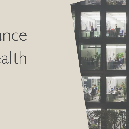
ance
alth