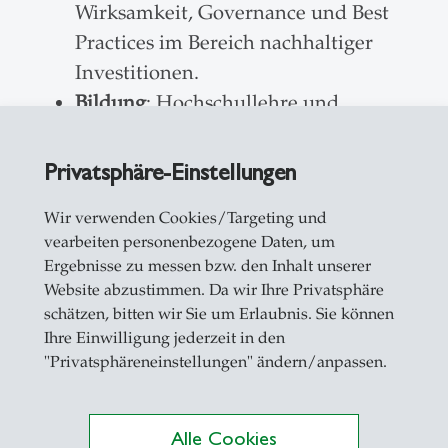
Wirksamkeit, Governance und Best
Practices im Bereich nachhaltiger
Investitionen.
täten
Bildung
: Hochschullehre und
berufliche Weiterbildung mit
Schwerpunkt auf
Privatsphäre-Einstellungen
Vermögensinhabern und
Wir verwenden Cookies/Targeting und
Vermögensverwaltung
vearbeiten personenbezogene Daten, um
Netzwerkaufbau
: Aktivitäten und
Ergebnisse zu messen bzw. den Inhalt unserer
Veranstaltungen, die Investoren,
Website abzustimmen. Da wir Ihre Privatsphäre
Unternehmer, Forscher und andere
schätzen, bitten wir Sie um Erlaubnis. Sie können
Ihre Einwilligung jederzeit in den
Interessengruppen
"Privatsphäreneinstellungen" ändern/anpassen.
zusammenbringen, um
Zusammenarbeit und Innovation zu
fördern.
Alle Cookies