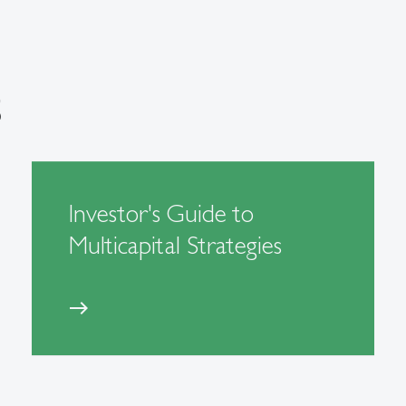
s
Investor's Guide to
Multicapital Strategies
east