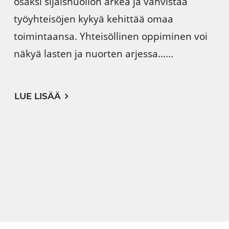
osaksi sijaishuollon arkea ja vahvistaa
työyhteisöjen kykyä kehittää omaa
toimintaansa. Yhteisöllinen oppiminen voi
näkyä lasten ja nuorten arjessa......
LUE LISÄÄ