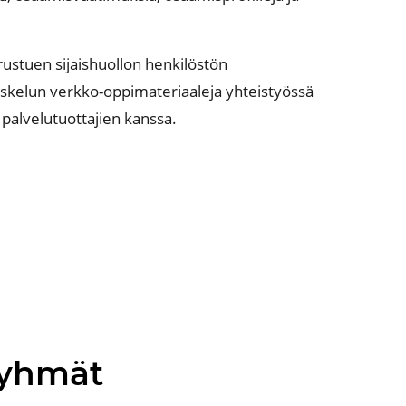
erustuen
sijaishuollon henkilöstön
iskelun verkko-oppimateriaaleja
yhteistyössä
a
palvelutuottajien kanssa.
yhmät