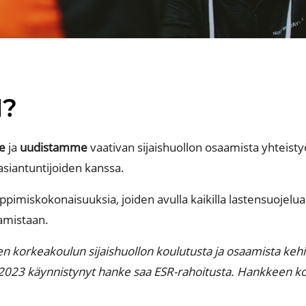
I?
e
ja
uudistamme
vaativan sijaishuollon osaamista yhteist
siantuntijoiden kanssa.
oppimis
kokonaisuuksia
,
joiden avulla kaikilla
lastensuojelual
amistaan.
 korkeakoulun sijaishuollon koulutusta ja osaamista kehi
2023 käynnistynyt hanke saa ESR-rahoitusta. Hankkeen ko