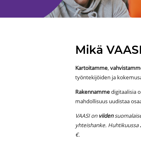
Mikä VAAS
Kartoitamme
,
vahvistamm
työntekijöiden ja
kokemusa
Rakennamme
digitaalisia 
mahdollisuus
uudistaa osa
VAASI on
viiden
suomalaisen
yhteishanke.
Huhtikuussa 
€.