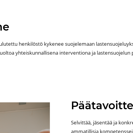
me
oulutettu henkilöstö kykenee suojelemaan lastensuojeluyks
uoltoa yhteiskunnallisena interventiona ja lastensuojelun 
Päätavoitte
Selvittää, jäsentää ja konk
ammatillisia
kompetenssej