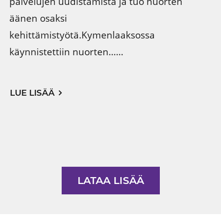
palvelujen uudistamista ja tuo nuorten
äänen osaksi
kehittämistyötä.Kymenlaaksossa
käynnistettiin nuorten......
LUE LISÄÄ
LATAA LISÄÄ