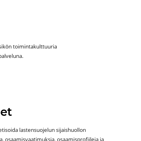
ikön toimintakulttuuria
palveluna.
et
retisoida
lastensuojelun sijaishuollon
a, osaamisvaatimuksia,
osaamisprofiileja ja