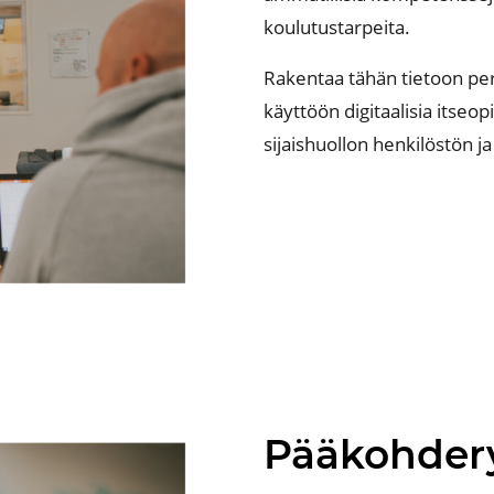
koulutustarpeita.
Rakentaa tähän tietoon p
käyttöön
digitaalisia
itseop
sijaishuollon henkilöstön j
Pääkohder