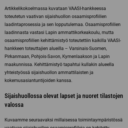
Artikkelikokoelmassa kuvataan VAASI-hankkeessa
toteutetun vaativan sijaishuollon osaamisprofiilien
laadintaprosessia ja sen lopputulemaa. Osaamisprofiilien
laadinnasta vastasi Lapin ammattikorkeakoulu, mutta
osaamisprofiilien kehittämistyö toteutettiin kaikilla VAASI-
hankkeen toteuttajien alueilla – Varsinais-Suomen,
Pirkanmaan, Pohjois-Savon, Kymenlaakson ja Lapin
maakunnissa. Kehittämistyö tapahtui kullakin alueella
yhteistyössä sijaishuollon ammattilaisten ja
kokemusasiantuntijoiden kanssa.
Sijaishuollossa olevat lapset ja nuoret tilastojen
valossa
Kuvaamme seuraavaksi millaisessa toimintaympäristössä
vaativan sijaishuollon osaamisprofiileja on kehitetty.