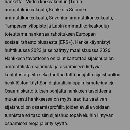
hanketta. Viiden korkeakoulun (Turun
ammattikorkeakoulu, Kaakkois-Suomen
ammattikorkeakoulu, Savonian ammattikorkeakoulu,
Tampereen yliopisto ja Lapin ammattikorkeakoulu)
toteuttama hanke saa rahoituksen Euroopan
sosiaalirahasto plussasta (ERS+). Hanke käynnistyi
huhtikuussa 2023 ja se päättyy maaliskuussa 2026.
Hankkeen tavoitteena on ollut kartoittaa sijaishuollon
ammattilista osaamista ja osaamiseen liittyviä
koulutustarpeita sekä tuottaa tältä pohjalta sijaishuollon
henkilöstön käyttöön digitaalisia oppimismateriaaleja.
Osaamiskartoituksen pohjalta hankkeen tavoitteena
mukaisesti hankkeessa on myös laadittu vaativan
sijaishuollon osaamisprofiilit, joiden avulla voidaan
tunnistaa eri tasoisiin sijaishuoltopalveluihin liittyvän
osaamisen eroja ja erityisyyttä.