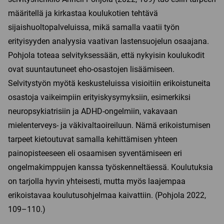
määritellä ja kirkastaa koulukotien tehtävä
sijaishuoltopalveluissa, mikä samalla vaatii työn
erityisyyden analyysia vaativan lastensuojelun osaajana.
Pohjola toteaa selvityksessään, että nykyisin koulukodit
ovat suuntautuneet eho-osastojen lisäämiseen.
Selvitystyön myötä keskusteluissa visioitiin erikoistuneita
osastoja vaikeimpiin erityiskysymyksiin, esimerkiksi
neuropsykiatrisiin ja ADHD-ongelmiin, vakavaan
mielenterveys- ja väkivaltaoireiluun. Nämä erikoistumisen
tarpeet kietoutuvat samalla kehittämisen yhteen
painopisteeseen eli osaamisen syventämiseen eri
ongelmakimppujen kanssa työskenneltäessä. Koulutuksia
on tarjolla hyvin yhteisesti, mutta myös laajempaa
erikoistavaa koulutusohjelmaa kaivattiin. (Pohjola 2022,
109–110.)