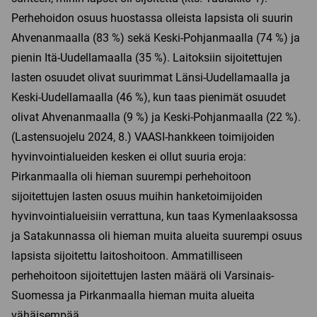
Perhehoidon osuus huostassa olleista lapsista oli suurin
Ahvenanmaalla (83 %) sekä Keski-Pohjanmaalla (74 %) ja
pienin Itä-Uudellamaalla (35 %). Laitoksiin sijoitettujen
lasten osuudet olivat suurimmat Länsi-Uudellamaalla ja
Keski-Uudellamaalla (46 %), kun taas pienimät osuudet
olivat Ahvenanmaalla (9 %) ja Keski-Pohjanmaalla (22 %).
(Lastensuojelu 2024, 8.) VAASI-hankkeen toimijoiden
hyvinvointialueiden kesken ei ollut suuria eroja:
Pirkanmaalla oli hieman suurempi perhehoitoon
sijoitettujen lasten osuus muihin hanketoimijoiden
hyvinvointialueisiin verrattuna, kun taas Kymenlaaksossa
ja Satakunnassa oli hieman muita alueita suurempi osuus
lapsista sijoitettu laitoshoitoon. Ammatilliseen
perhehoitoon sijoitettujen lasten määrä oli Varsinais-
Suomessa ja Pirkanmaalla hieman muita alueita
vähäisempää.