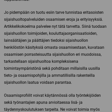
Jo pidempään on tuotu esiin tarve tunnistaa eritasoisten
sijaishuoltopalveluiden osaamisen eroja ja erityisyyksiä.
Artikkelikokoelma palvelee nyt tätä tarvetta. Siinä tuodaan
sijaishuollon toimijoiden, kouluttajaorganisaatioiden,
lainsäätäjien ja päättäjien tiedoksi sijaishuollon
henkilöstön käsityksiä omasta osaamisestaan, kuvataan
osaamisen porrasteisuutta sijaishuollon eri muodoissa,
tarkastellaan sijaishuoltoa kompleksisena
toimintaympäristönä sekä pohditaan millaisilla uusilla
tieto- ja osaamispohjilla ja ammatillisilla rakenteilla
sijaishuollon laatua voidaan parantaa.
Osaamisprofiilit voivat käytännössä olla työntekijöiden
sekä työnantajien apuna arvioitaessa lisä- ja
täydennyskoulutuksen tarpeita. Ne voivat toimia myös