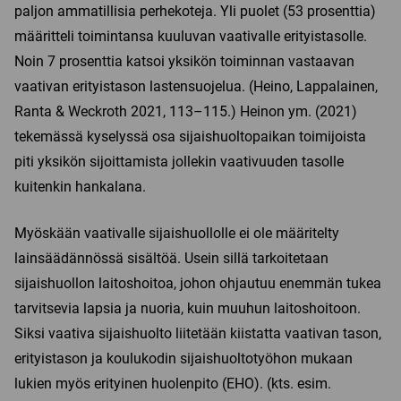
paljon ammatillisia perhekoteja. Yli puolet (53 prosenttia)
määritteli toimintansa kuuluvan vaativalle erityistasolle.
Noin 7 prosenttia katsoi yksikön toiminnan vastaavan
vaativan erityistason lastensuojelua. (Heino, Lappalainen,
Ranta & Weckroth 2021, 113–115.) Heinon ym. (2021)
tekemässä kyselyssä osa sijaishuoltopaikan toimijoista
piti yksikön sijoittamista jollekin vaativuuden tasolle
kuitenkin hankalana.
Myöskään vaativalle sijaishuollolle ei ole määritelty
lainsäädännössä sisältöä. Usein sillä tarkoitetaan
sijaishuollon laitoshoitoa, johon ohjautuu enemmän tukea
tarvitsevia lapsia ja nuoria, kuin muuhun laitoshoitoon.
Siksi vaativa sijaishuolto liitetään kiistatta vaativan tason,
erityistason ja koulukodin sijaishuoltotyöhon mukaan
lukien myös erityinen huolenpito (EHO). (kts. esim.