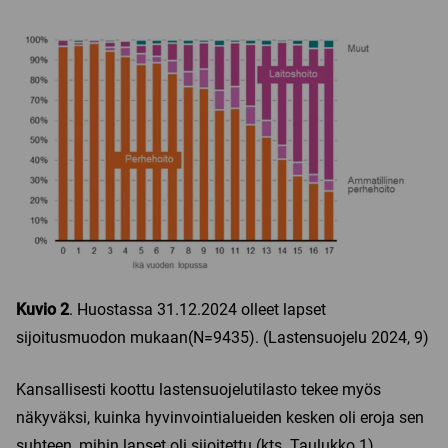
Kuvio 2
. Huostassa 31.12.2024 olleet lapset
sijoitusmuodon mukaan(N=9435). (Lastensuojelu 2024, 9)
Kansallisesti koottu lastensuojelutilasto tekee myös
näkyväksi, kuinka hyvinvointialueiden kesken oli eroja sen
suhteen, mihin lapset oli sijoitettu (kts. Taulukko 1).