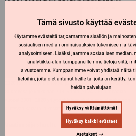
ollut vahvempi Suomessa ja Ruotsissa kuin muissa
Pohjoismaissa.
Tämä sivusto käyttää eväste
Heikki Ranta (2024, 57) on erilaisten selvitysten ja
Käytämme evästeitä tarjoamamme sisällön ja mainosten 
tutkimusten valossa tarkastellut yksityisten laitos- ja
sosiaalisen median ominaisuuksien tukemiseen ja k
perhekotiyksikköjen määriä. Hänen tarkastelunsa osoittaa
analysoimiseen. Lisäksi jaamme sosiaalisen median, 
niiden määrän nopean kasvun erityisesti 2000-luvulle
analytiikka-alan kumppaneillemme tietoja siitä, mi
tultaessa. Kun vuonna 1979 Suomessa oli 58 yksityistä
sivustoamme. Kumppanimme voivat yhdistää näitä ti
laitosta, oli niitä vuonna 1998 yhteensä 150. Mutta vuonna
tietoihin, joita olet antanut heille tai joita on kerätty, ku
2020 lastensuojelulaitoksia ja ammatillisia perhekoteja oli
heidän palvelujaan.
Suomessa jo kaikkiaan 708. Ranta (2024, 58) nimeääkin
vuodet 2001–2020 yrityspohjaisen yksityisen laitoshoidon
Hyväksy välttämättömät
kiihtyvän kasvun ja keskittymisen jaksoksi.
Hyväksy kaikki evästeet
Vaativa sijaishuolto
Asetukset