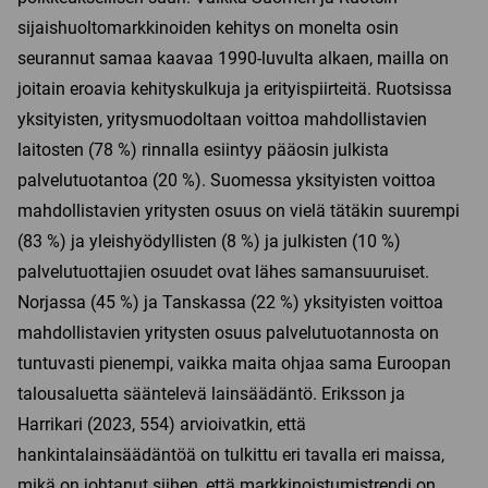
sijaishuoltomarkkinoiden kehitys on monelta osin
seurannut samaa kaavaa 1990-luvulta alkaen, mailla on
joitain eroavia kehityskulkuja ja erityispiirteitä. Ruotsissa
yksityisten, yritysmuodoltaan voittoa mahdollistavien
laitosten (78 %) rinnalla esiintyy pääosin julkista
palvelutuotantoa (20 %). Suomessa yksityisten voittoa
mahdollistavien yritysten osuus on vielä tätäkin suurempi
(83 %) ja yleishyödyllisten (8 %) ja julkisten (10 %)
palvelutuottajien osuudet ovat lähes samansuuruiset.
Norjassa (45 %) ja Tanskassa (22 %) yksityisten voittoa
mahdollistavien yritysten osuus palvelutuotannosta on
tuntuvasti pienempi, vaikka maita ohjaa sama Euroopan
talousaluetta sääntelevä lainsäädäntö. Eriksson ja
Harrikari (2023, 554) arvioivatkin, että
hankintalainsäädäntöä on tulkittu eri tavalla eri maissa,
mikä on johtanut siihen, että markkinoistumistrendi on