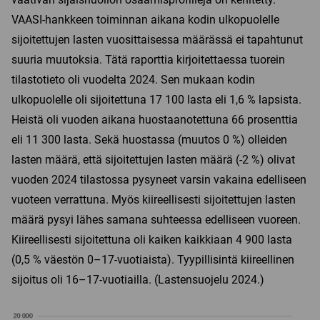
VAASI-hankkeen toiminnan aikana kodin ulkopuolelle
sijoitettujen lasten vuosittaisessa määrässä ei tapahtunut
suuria muutoksia. Tätä raporttia kirjoitettaessa tuorein
tilastotieto oli vuodelta 2024. Sen mukaan kodin
ulkopuolelle oli sijoitettuna 17 100 lasta eli 1,6 % lapsista.
Heistä oli vuoden aikana huostaanotettuna 66 prosenttia
eli 11 300 lasta. Sekä huostassa (muutos 0 %) olleiden
lasten määrä, että sijoitettujen lasten määrä (-2 %) olivat
vuoden 2024 tilastossa pysyneet varsin vakaina edelliseen
vuoteen verrattuna. Myös kiireellisesti sijoitettujen lasten
määrä pysyi lähes samana suhteessa edelliseen vuoreen.
Kiireellisesti sijoitettuna oli kaiken kaikkiaan 4 900 lasta
(0,5 % väestön 0–17-vuotiaista). Tyypillisintä kiireellinen
sijoitus oli 16–17-vuotiailla. (Lastensuojelu 2024.)