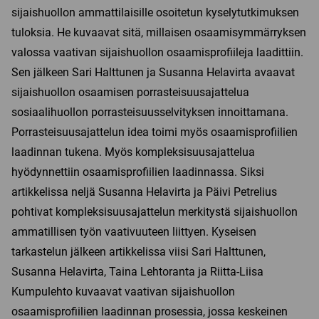
sijaishuollon ammattilaisille osoitetun kyselytutkimuksen
tuloksia. He kuvaavat sitä, millaisen osaamisymmärryksen
valossa vaativan sijaishuollon osaamisprofiileja laadittiin.
Sen jälkeen Sari Halttunen ja Susanna Helavirta avaavat
sijaishuollon osaamisen porrasteisuusajattelua
sosiaalihuollon porrasteisuusselvityksen innoittamana.
Porrasteisuusajattelun idea toimi myös osaamisprofiilien
laadinnan tukena. Myös kompleksisuusajattelua
hyödynnettiin osaamisprofiilien laadinnassa. Siksi
artikkelissa neljä Susanna Helavirta ja Päivi Petrelius
pohtivat kompleksisuusajattelun merkitystä sijaishuollon
ammatillisen työn vaativuuteen liittyen. Kyseisen
tarkastelun jälkeen artikkelissa viisi Sari Halttunen,
Susanna Helavirta, Taina Lehtoranta ja Riitta-Liisa
Kumpulehto kuvaavat vaativan sijaishuollon
osaamisprofiilien laadinnan prosessia, jossa keskeinen