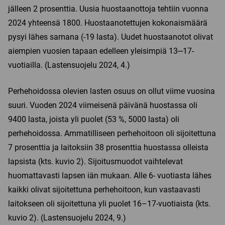
jälleen 2 prosenttia. Uusia huostaanottoja tehtiin vuonna
2024 yhteensä 1800. Huostaanotettujen kokonaismäärä
pysyi lähes samana (-19 lasta). Uudet huostaanotot olivat
aiempien vuosien tapaan edelleen yleisimpiä 13‒17-
vuotiailla. (Lastensuojelu 2024, 4.)
Perhehoidossa olevien lasten osuus on ollut viime vuosina
suuri. Vuoden 2024 viimeisenä päivänä huostassa oli
9400 lasta, joista yli puolet (53 %, 5000 lasta) oli
perhehoidossa. Ammatilliseen perhehoitoon oli sijoitettuna
7 prosenttia ja laitoksiin 38 prosenttia huostassa olleista
lapsista (kts. kuvio 2). Sijoitusmuodot vaihtelevat
huomattavasti lapsen iän mukaan. Alle 6- vuotiasta lähes
kaikki olivat sijoitettuna perhehoitoon, kun vastaavasti
laitokseen oli sijoitettuna yli puolet 16–17-vuotiaista (kts.
kuvio 2). (Lastensuojelu 2024, 9.)