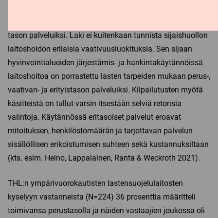
Sijaishuollon laitospalveluja koskevassa puheessa
palveluja kuulee kuvattavan usein perustason tai vaativan
tason palveluiksi. Laki ei kuitenkaan tunnista sijaishuollon
laitoshoidon erilaisia vaativuusluokituksia. Sen sijaan
hyvinvointialueiden järjestämis- ja hankintakäytännöissä
laitoshoitoa on porrastettu lasten tarpeiden mukaan perus-,
vaativan- ja erityistason palveluiksi. Kilpailutusten myötä
käsitteistä on tullut varsin itsestään selviä retorisia
valintoja. Käytännössä eritasoiset palvelut eroavat
mitoituksen, henkilöstömäärän ja tarjottavan palvelun
sisällöllisen erikoistumisen suhteen sekä kustannuksiltaan
(kts. esim. Heino, Lappalainen, Ranta & Weckroth 2021).
THL:n ympärivuorokautisten lastensuojelulaitosten
kyselyyn vastanneista (N=224) 36 prosenttia määritteli
toimivansa perustasolla ja näiden vastaajien joukossa oli