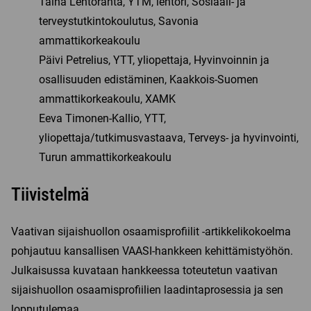
Taina Lehtoranta, YTM, lehtori, Sosiaali- ja
i
e
k
i
k
n
terveystutkintokoulutus, Savonia
k
k
k
i
ammattikorkeakoulu
u
k
u
k
n
Päivi Petrelius, YTT, yliopettaja, Hyvinvoinnin ja
u
n
k
a
n
a
u
osallisuuden edistäminen, Kaakkois-Suomen
a
a
a
n
ammattikorkeakoulu, XAMK
n
a
n
a
)
Eeva Timonen-Kallio, YTT,
n
)
a
)
n
yliopettaja/tutkimusvastaava, Terveys- ja hyvinvointi,
)
Turun ammattikorkeakoulu
Tiivistelmä
Vaativan sijaishuollon osaamisprofiilit -artikkelikokoelma
pohjautuu kansallisen VAASI-hankkeen kehittämistyöhön.
Julkaisussa kuvataan hankkeessa toteutetun vaativan
sijaishuollon osaamisprofiilien laadintaprosessia ja sen
lopputulemaa.