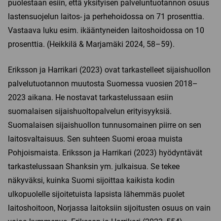
puolestaan esiin, että yksityisen palveluntuotannon osuus
lastensuojelun laitos- ja perhehoidossa on 71 prosenttia.
Vastaava luku esim. ikääntyneiden laitoshoidossa on 10
prosenttia. (Heikkilä & Marjamäki 2024, 58–59).
Eriksson ja Harrikari (2023) ovat tarkastelleet sijaishuollon
palvelutuotannon muutosta Suomessa vuosien 2018–
2023 aikana. He nostavat tarkastelussaan esiin
suomalaisen sijaishuoltopalvelun erityisyyksiä.
Suomalaisen sijaishuollon tunnusomainen piirre on sen
laitosvaltaisuus. Sen suhteen Suomi eroaa muista
Pohjoismaista. Eriksson ja Harrikari (2023) hyödyntävät
tarkastelussaan Shanksin ym. julkaisua. Se tekee
näkyväksi, kuinka Suomi sijoittaa kaikista kodin
ulkopuolelle sijoitetuista lapsista lähemmäs puolet
laitoshoitoon, Norjassa laitoksiin sijoitusten osuus on vain