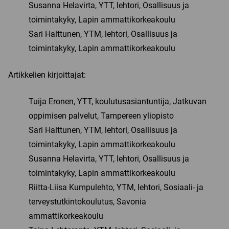
o
e
Susanna Helavirta, YTT, lehtori, Osallisuus ja
e
r
o
d
s
e
toimintakyky, Lapin ammattikorkeakoulu
k
I
k
a
Sari Halttunen, YTM, lehtori, Osallisuus ja
i
n
y
d
s
i
toimintakyky, Lapin ammattikorkeakoulu
s
s
s
s
s
i
a
s
a
s
Artikkelien kirjoittajat:
(
ä
(
s
a
(
a
a
v
Tuija Eronen, YTT, koulutusasiantuntija, Jatkuvan
a
v
(
a
v
a
a
oppimisen palvelut, Tampereen yliopisto
u
a
u
v
Sari Halttunen, YTM, lehtori, Osallisuus ja
t
u
t
a
u
toimintakyky, Lapin ammattikorkeakoulu
t
u
u
u
u
u
t
Susanna Helavirta, YTT, lehtori, Osallisuus ja
u
u
u
u
toimintakyky, Lapin ammattikorkeakoulu
u
u
u
u
t
Riitta-Liisa Kumpulehto, YTM, lehtori, Sosiaali- ja
u
t
u
e
t
e
u
terveystutkintokoulutus, Savonia
e
e
e
t
ammattikorkeakoulu
n
e
n
e
i
n