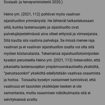
Sosiaali- ja terveysministeriö 2020.)
Heino ym. (2021, 112) pohtivat myös vaativan
sijaishuollon ymmärrystä. He lähtevät tarkastelussaan
siitä, kuinka lastensuojelu ja sijaishuolto ovat
palvelujärjestelmässä aina olleet erityisiä ja viimesijaisia.
Sitä kautta siis vaativia palveluja. Se missä menee raja
vaativan ja ei vaativan sijaishuollon osalta voi olla sitä
myöten kiistanalaista. Tekemänsä sijaishuoltotoimijoiden
kyselyn perusteella Heino ym. (2021, 113) toteavatkin, että
jokaiselta lastensuojelun ympärivuorokautiselta yksiköltä,
”perustasonkin” yksiköltä edellytetään vaativaa osaamista
ja hoitoa. Toisaalta kyselyn vastanneet tunnistivat, että
vaativuus eri tasoisten yksikköjen kesken ei ole
samanlaista, mutta osaamisen näkökulmasta sitä ei
selvityksessä avattu