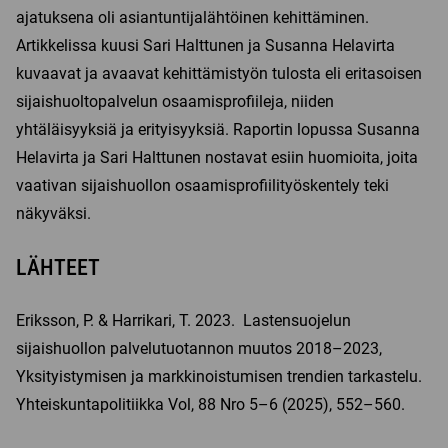
ajatuksena oli asiantuntijalähtöinen kehittäminen.
Artikkelissa kuusi Sari Halttunen ja Susanna Helavirta
kuvaavat ja avaavat kehittämistyön tulosta eli eritasoisen
sijaishuoltopalvelun osaamisprofiileja, niiden
yhtäläisyyksiä ja erityisyyksiä. Raportin lopussa Susanna
Helavirta ja Sari Halttunen nostavat esiin huomioita, joita
vaativan sijaishuollon osaamisprofiilityöskentely teki
näkyväksi.
LÄHTEET
Eriksson, P. & Harrikari, T. 2023. Lastensuojelun
sijaishuollon palvelutuotannon muutos 2018–2023,
Yksityistymisen ja markkinoistumisen trendien tarkastelu.
Yhteiskuntapolitiikka Vol, 88 Nro 5–6 (2025), 552–560.