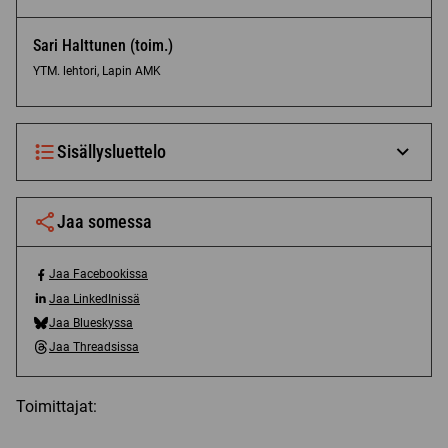
Sari Halttunen (toim.)
YTM. lehtori, Lapin AMK
Sisällysluettelo
Näytä
sisälly
Jaa somessa
Jaa Facebookissa
J
Jaa LinkedInissä
a
J
Jaa Blueskyssa
a
a
J
F
Jaa Threadsissa
a
a
J
a
L
a
a
c
i
B
a
Toimittajat:
e
n
l
T
b
k
u
h