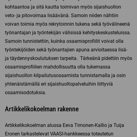
kohtaantoa ja sitä kautta toimivan myös sijaishuollon
veto- ja pitovoimaa lisäävänä. Samoin niiden nähtiin
voivan toimia myös rekrytoinnin tukena sekä työvälineenä
työnantajan ja työntekijän välisissä kehityskeskusteluissa.
Samoin tunnistettiin, kuinka osaamisprofiilit voivat olla
työntekijöiden sekä työnantajien apuna arvioitaessa lisä-
ja täydennyskoulutuksen tarpeita. Tärkeänä pidettiin myös
osaamisprofiilien mahdollisuutta olla tukemassa
sijaishuollon kilpailutusosaamista tunnistamalla ja osin
yhtenäistämällä eri sijaishuoltopalveluihin liittyviä
osaamisodotuksia.
Artikkelikokoelman rakenne
Artikkelikokoelman alussa Eeva Timonen-Kallio ja Tuija
Eronen tarkastelevat VAASI-hankkeessa toteutetun