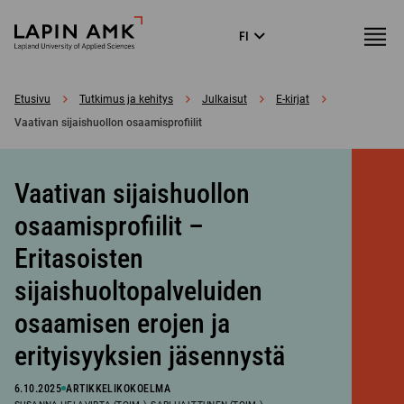
Siirry
Lapin
Valikk
FI
suoraan
Language
ammattikorkeakoulu
menu
sisältöön
↓
Etusivu
Tutkimus ja kehitys
Julkaisut
E-kirjat
Vaativan sijaishuollon osaamisprofiilit
Vaativan sijaishuollon
osaamisprofiilit –
Eritasoisten
sijaishuoltopalveluiden
osaamisen erojen ja
erityisyyksien jäsennystä
6.10.2025
ARTIKKELIKOKOELMA