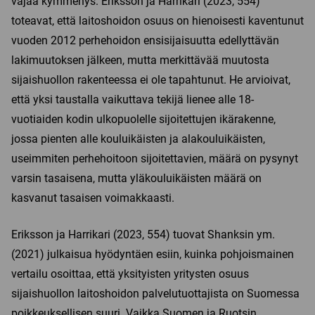
vajaa kymmenys. Eriksson ja Harrikari (2023, 554)
toteavat, että laitoshoidon osuus on hienoisesti kaventunut
vuoden 2012 perhehoidon ensisijaisuutta edellyttävän
lakimuutoksen jälkeen, mutta merkittävää muutosta
sijaishuollon rakenteessa ei ole tapahtunut. He arvioivat,
että yksi taustalla vaikuttava tekijä lienee alle 18-
vuotiaiden kodin ulkopuolelle sijoitettujen ikärakenne,
jossa pienten alle kouluikäisten ja alakouluikäisten,
useimmiten perhehoitoon sijoitettavien, määrä on pysynyt
varsin tasaisena, mutta yläkouluikäisten määrä on
kasvanut tasaisen voimakkaasti.
Eriksson ja Harrikari (2023, 554) tuovat Shanksin ym.
(2021) julkaisua hyödyntäen esiin, kuinka pohjoismainen
vertailu osoittaa, että yksityisten yritysten osuus
sijaishuollon laitoshoidon palvelutuottajista on Suomessa
poikkeuksellisen suuri. Vaikka Suomen ja Ruotsin