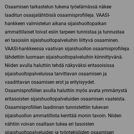
Osaamisen tarkastelun tukena työelämässä näkee
laaditun osaajalähtöisiä osaamisprofiileja. VAASI-
hankkeen valmistelun aikana sijaishuoltopaikan
ammattilaiset toivat esiin tarpeen tunnistaa ja tunnustaa
eri tasoisiin sijaishuoltopalveluihin liittyvä osaaminen.
VAASI-hankkeessa vaativan sijaishuollon osaamisprofiileja
lähdettiin luomaan sijaishuoltopalveluihin kiinnittyvänä.
Niiden avulla haluttiin tehdä näkyväksi eritasoisissa
sijaishuoltopalveluissa tarvittavan osaamisen ja
vaadittavan osaamisen erot ja erityisyydet.
Osaamisprofiilien avulla haluttiin myös avata ymmärrystä
eritasoisten sijaishuoltopalveluiden osaamisen vaateista.
Osaamisprofiilien laadinnan tunnistettiin tukevan
sijaishuollon ammatillista kenttää monin tavoin. Niiden
nähtiin voivan osaltaan tukea eri tasoisten
sijaishuoltopalveluiden ja työntekijöiden osaamisen