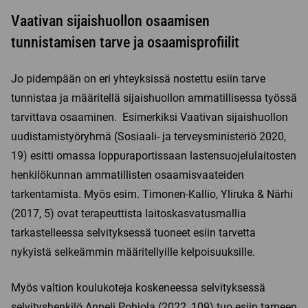
Vaativan sijaishuollon osaamisen
tunnistamisen tarve ja osaamisprofiilit
Jo pidempään on eri yhteyksissä nostettu esiin tarve
tunnistaa ja määritellä sijaishuollon ammatillisessa työssä
tarvittava osaaminen. Esimerkiksi Vaativan sijaishuollon
uudistamistyöryhmä (Sosiaali- ja terveysministeriö 2020,
19) esitti omassa loppuraportissaan lastensuojelulaitosten
henkilökunnan ammatillisten osaamisvaateiden
tarkentamista. Myös esim. Timonen-Kallio, Yliruka & Närhi
(2017, 5) ovat terapeuttista laitoskasvatusmallia
tarkastelleessa selvityksessä tuoneet esiin tarvetta
nykyistä selkeämmin määritellyille kelpoisuuksille.
Myös valtion koulukoteja koskeneessa selvityksessä
selvityshenkilö Anneli Pohjola (2022, 109) tuo esiin tarpeen