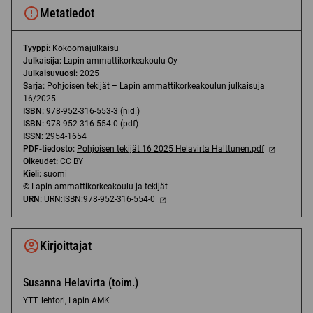
Metatiedot
Tyyppi:
Kokoomajulkaisu
Julkaisija:
Lapin ammattikorkeakoulu Oy
Julkaisuvuosi:
2025
Sarja:
Pohjoisen tekijät – Lapin ammattikorkeakoulun julkaisuja
16/2025
ISBN:
978-952-316-553-3 (nid.)
ISBN:
978-952-316-554-0 (pdf)
ISSN
: 2954-1654
PDF-tiedosto:
Pohjoisen tekijät 16 2025 Helavirta Halttunen.pdf
Oikeudet:
CC BY
Kieli:
suomi
©
Lapin ammattikorkeakoulu ja tekijät
URN:
URN:ISBN:978-952-316-554-0
Kirjoittajat
Susanna Helavirta (toim.)
YTT. lehtori, Lapin AMK