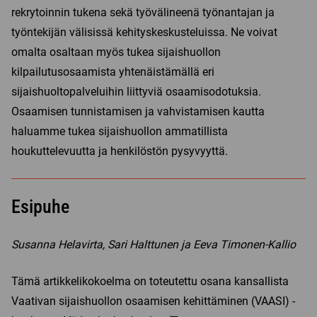
rekrytoinnin tukena sekä työvälineenä työnantajan ja
työntekijän välisissä kehityskeskusteluissa. Ne voivat
omalta osaltaan myös tukea sijaishuollon
kilpailutusosaamista yhtenäistämällä eri
sijaishuoltopalveluihin liittyviä osaamisodotuksia.
Osaamisen tunnistamisen ja vahvistamisen kautta
haluamme tukea sijaishuollon ammatillista
houkuttelevuutta ja henkilöstön pysyvyyttä.
Esipuhe
Susanna Helavirta, Sari Halttunen ja Eeva Timonen-Kallio
Tämä artikkelikokoelma on toteutettu osana kansallista
Vaativan sijaishuollon osaamisen kehittäminen (VAASI) -