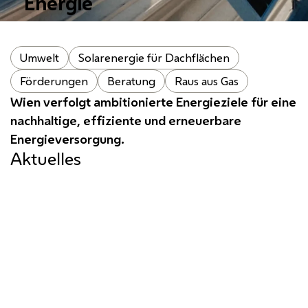
Energie
Umwelt
Solarenergie für Dachflächen
Förderungen
Beratung
Raus aus Gas
Wien verfolgt ambitionierte Energieziele für eine
nachhaltige, effiziente und erneuerbare
Energieversorgung.
Aktuelles
Beschleunigungsgebiete für
erneuerbare Energie
Von 29. Juni bis 9. August liegen die
Entwürfe zur Ausweisung von
Beschleunigungsgebieten für erneuerbare
Energie in Wien zur öffentlichen Einsicht auf.