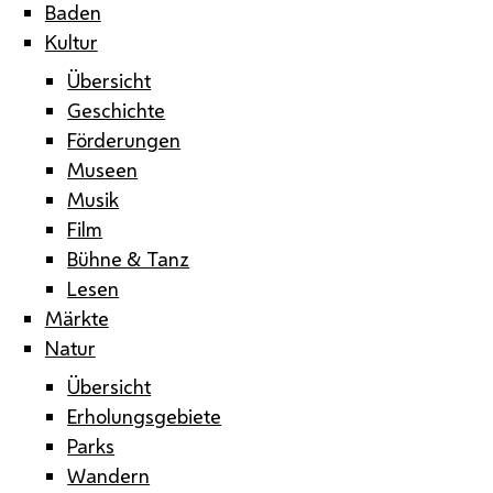
Baden
Kultur
Übersicht
Geschichte
Förderungen
Museen
Musik
Film
Bühne & Tanz
Lesen
Märkte
Natur
Übersicht
Erholungsgebiete
Parks
Wandern