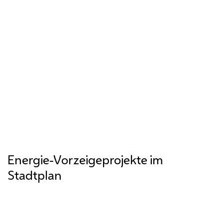
Wiener*innen ihr Lebensumfeld direkt
mitgestalten und ihre Ideen für ein gutes
Klima im Grätzl gemeinsam mit Politik und
Verwaltung umsetzen.
Energie-Vorzeigeprojekte im
Stadtplan