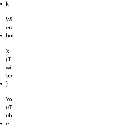
k
Wi
en
bot
X
(T
wit
ter
)
Yo
uT
ub
e