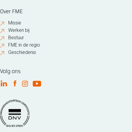
Over FME
Missie
Werken bij
Bestuur
FME in de regio
Geschiedenis
Volg ons
FME Linkedin
FME Facebook
FME Instagram
FME Youtube