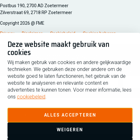
Managementsyteem certificatie DNV iso/iec 27001
Postbus 190, 2700 AD Zoetermeer
Zilverstraat 69, 2718 RP Zoetermeer
Copyright 2026 @ FME
Privacy
Disclaimer
Cookiebeleid
Cookies beheren
Deze website maakt gebruik van
cookies
Schrijf je in voor de nieuwsbrief
Wij maken gebruik van cookies en andere gelijkwaardige
technieken. We gebruiken deze onder andere om de
Voornaam
Tussen
website goed te laten functioneren, het gebruik van de
website te analyseren en relevante content en
advertenties te kunnen tonen. Voor meer informatie, lees
Achternaam
ons
cookiebeleid
.
E-mailadres
ALLES ACCEPTEREN
WEIGEREN