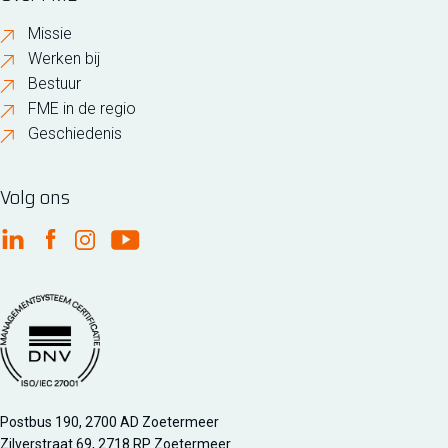
Missie
Werken bij
Bestuur
FME in de regio
Geschiedenis
Volg ons
FME Linkedin
FME Facebook
FME Instagram
FME Youtube
Managementsyteem certificatie DNV iso/iec 27001
Postbus 190, 2700 AD Zoetermeer
Zilverstraat 69, 2718 RP Zoetermeer