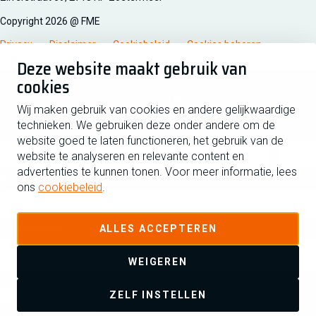
Copyright 2026 @ FME
Privacy
Disclaimer
Cookiebeleid
Cookies beheren
Deze website maakt gebruik van
cookies
Schrijf je in voor de nieuwsbrief
Wij maken gebruik van cookies en andere gelijkwaardige
technieken. We gebruiken deze onder andere om de
Voornaam
Tussen
website goed te laten functioneren, het gebruik van de
website te analyseren en relevante content en
advertenties te kunnen tonen. Voor meer informatie, lees
Achternaam
ons
cookiebeleid
.
E-mailadres
ALLES ACCEPTEREN
WEIGEREN
Ja ik schrijf me in voor de nieuwsbrief en ga akkoord met de
ZELF INSTELLEN
privacyverklaring