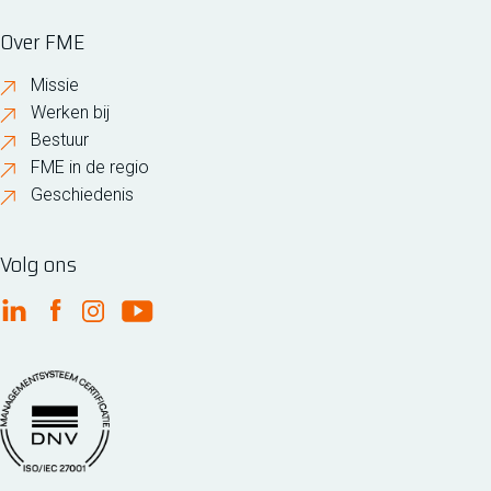
Over FME
Missie
Werken bij
Bestuur
FME in de regio
Geschiedenis
Volg ons
FME Linkedin
FME Facebook
FME Instagram
FME Youtube