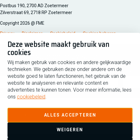
Managementsyteem certificatie DNV iso/iec 27001
Postbus 190, 2700 AD Zoetermeer
Zilverstraat 69, 2718 RP Zoetermeer
Copyright 2026 @ FME
Privacy
Disclaimer
Cookiebeleid
Cookies beheren
Deze website maakt gebruik van
cookies
Schrijf je in voor de nieuwsbrief
Wij maken gebruik van cookies en andere gelijkwaardige
technieken. We gebruiken deze onder andere om de
Voornaam
Tussen
website goed te laten functioneren, het gebruik van de
website te analyseren en relevante content en
advertenties te kunnen tonen. Voor meer informatie, lees
Achternaam
ons
cookiebeleid
.
E-mailadres
ALLES ACCEPTEREN
WEIGEREN