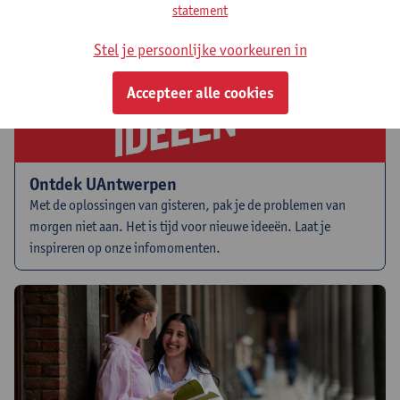
statement
Stel je persoonlijke voorkeuren in
Accepteer alle cookies
Ontdek UAntwerpen
Met de oplossingen van gisteren, pak je de problemen van
morgen niet aan. Het is tijd voor nieuwe ideeën. Laat je
inspireren op onze infomomenten.