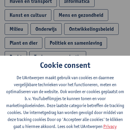
Haven en transport
Informatica
Kunst en cultuur
Mens en gezondheid
Milieu
Onderwijs
Ontwikkelingsbeleid
Plant en dier
Politiek en samenleving
Recht
Taal en communicatie
Cookie consent
Technologie en techniek
Veiligheid
De UAntwerpen maakt gebruik van cookies en daarmee
Wiskunde en fysica
vergelijkbare technieken voor het functioneren, meten en
optimaliseren van de website. Ook worden er cookies geplaatst om
b.v. YouTubefilmpjes te kunnen tonen en voor
Toon opleidingen
marketingdoeleinden. Deze laatste categorie betreffen de tracking
cookies. Uw internetgedrag kan worden gevolgd door middel van
deze tracking cookies Door op 'Accepteer alle cookies' te klikken
gaat u hiermee akkoord. Lees ook het UAntwerpen
Privacy