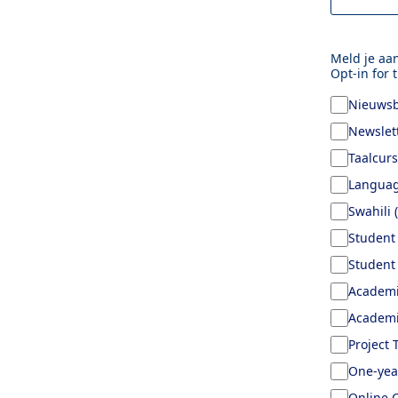
Meld je aa
Opt-in for 
Nieuwsbr
Newslett
Taalcur
Languag
Swahili 
Student 
Student 
Academic
Academi
Project 
One-yea
Online C