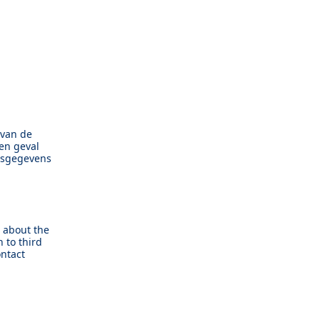
 van de
en geval
nsgegevens
d about the
 to third
ontact