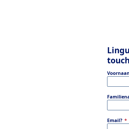
Lingu
touc
Voornaam
Familien
Email?