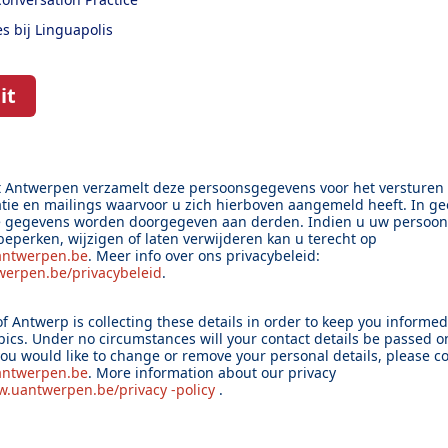
s bij Linguapolis
it
it Antwerpen verzamelt deze persoonsgegevens voor het versturen
ie en mailings waarvoor u zich hierboven aangemeld heeft. In ge
e gegevens worden doorgegeven aan derden. Indien u uw persoo
 beperken, wijzigen of laten verwijderen kan u terecht op
antwerpen.be
. Meer info over ons privacybeleid:
erpen.be/privacybeleid
.
of Antwerp is collecting these details in order to keep you informe
pics. Under no circumstances will your contact details be passed on
 you would like to change or remove your personal details, please c
antwerpen.be
. More information about our privacy
.uantwerpen.be/privacy
-policy
.