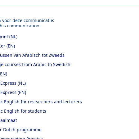
n voor deze communicatie:
this communication:
ief (NL)
er (EN)
sussen van Arabisch tot Zweeds
e courses from Arabic to Swedish
(EN)
Express (NL)
Express (EN)
 English for researchers and lecturers
c English for students
Taalmaat
r Dutch programme
onversation Practice