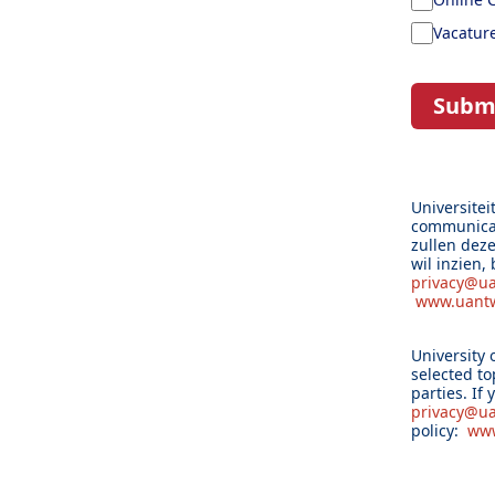
Vacature
Subm
Universite
communicat
zullen dez
wil inzien,
privacy@u
www.uantw
University 
selected to
parties. If
privacy@u
policy:
www