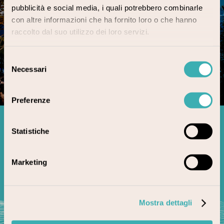
pubblicità e social media, i quali potrebbero combinarle
con altre informazioni che ha fornito loro o che hanno
raccolto dal suo utilizzo dei loro servizi.
Selezione
Necessari
del
consenso
Preferenze
Statistiche
How to reach Stresa
Marketing
Find out more
Mostra dettagli