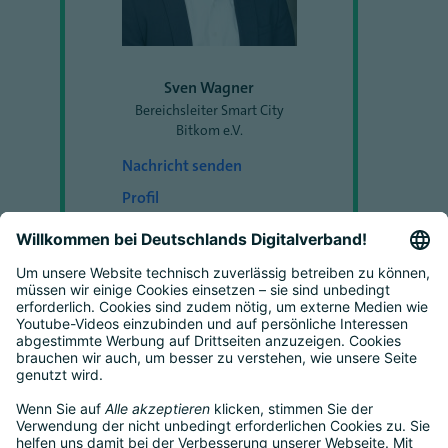
Sven Wagner
Bereichsleiter Smart City
Bitkom e.V.
Nachricht senden
Profil