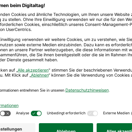
3128645?p=D0n3Jr7Jv2MPtGPeHW