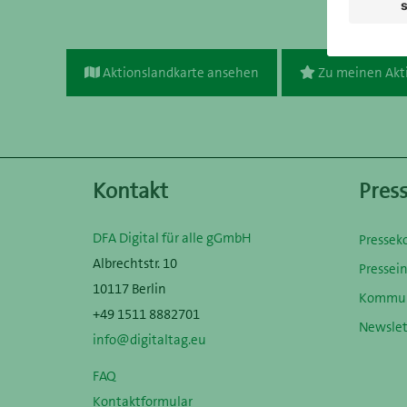
Aktionslandkarte ansehen
Zu meinen Akt
Kontakt
Pres
DFA Digital für alle gGmbH
Pressek
Albrechtstr. 10
Pressei
10117 Berlin
Kommun
+49 1511 8882701
Newslet
info@digitaltag.eu
FAQ
Kontaktformular