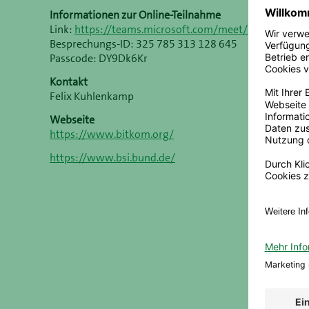
Informationen zur Online-Teilnahme
Link:
https://teams.microsoft.com/meet/32578531
Besprechungs-ID: 325 785 313 128 645
Passcode: DY9Dk6Kr
Kontakt
Felix Kuhlenkamp
Webseite
https://www.bitkom.org/
https://www.bsi.bund.de/