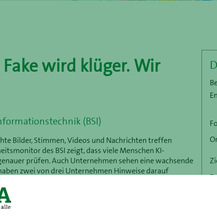
 Fake wird klüger. Wir
D
B
E
nformationstechnik (BSI)
F
O
te Bilder, Stimmen, Videos und Nachrichten treffen
eitsmonitor des BSI zeigt, dass viele Menschen KI-
n genauer prüfen. Auch Unternehmen sehen eine wachsende
Zi
 haben zwei von drei Unternehmen Hinweise darauf
F
d. In unserem gemeinsamen Webinar mit dem BSI zeigen wir,
fall hilft. Zusätzlich erhalten Sie Einblicke aus der
gsmaschen gegenüber VerbraucherInnen auftreten und