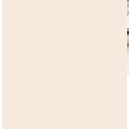
Zakelijk
Particulieren
Alle subsidies
Alle subsidies
Kennisbank
Het SNN
Programma's
Contact
RIS3: Strategie voor het