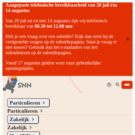
Aangepaste telefonische bereikbaarheid van 20 juli t/m
14 augustus
Van 20 juli tot en met 14 augustus zijn wij telefonisch
bereikbaar van
08.30 tot 12.00 uur
.
Heb je een vraag over een subsidie? Kijk dan eerst bij de
veelgestelde vragen op de subsidiepagina. Staat je vraag er
niet tussen? Gebruik dan het e-mailadres van het
subsidieteam op de subsidiepagina.
Vanaf 17 augustus gelden weer onze gebruikelijke
openingstijden.
Mijn SNN
Nieuwsbrief
Particulieren
Particulieren
Meld je aan voor de SNN Nieuwsbrief om op de hoogte te blijven
Zakelijk
van het laatste subsidienieuws uit Noord-Nederland.
Zakelijk
Schrijf je in voor onze nieuwsbrief!