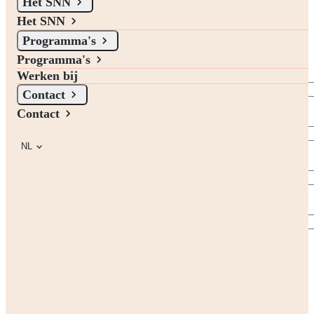
Het SNN
Het SNN
Vul het formulier in om je aan te melden. Je ontvangt een e-mail
waarin je jouw aanmelding kunt bevestigen en persoonlijke
Programma's
voorkeur interesses aan ons kunt laten laten weten.
Programma's
Voornaam
Werken bij
Contact
Contact
Tussenvoegsel
(optioneel)
NL
Achternaam
E-mail
Indienen
Recente nieuwsbrieven
Bekijk hier het nieuws van de afgelopen weken.