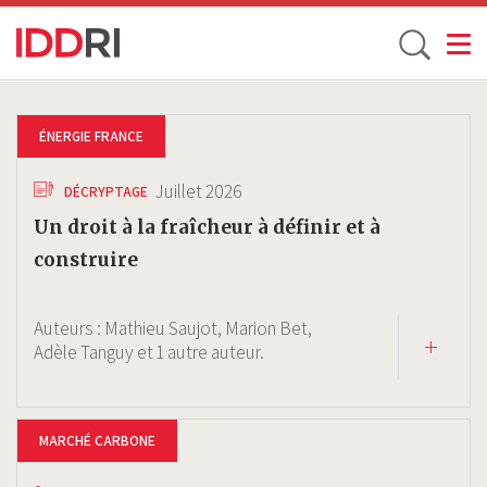
Toggle
Aller
au
ÉNERGIE FRANCE
contenu
principal
Juillet 2026
DÉCRYPTAGE
Un droit à la fraîcheur à définir et à
construire
Auteurs :
Mathieu Saujot,
Marion Bet,
Adèle Tanguy
et 1 autre auteur.
MARCHÉ CARBONE