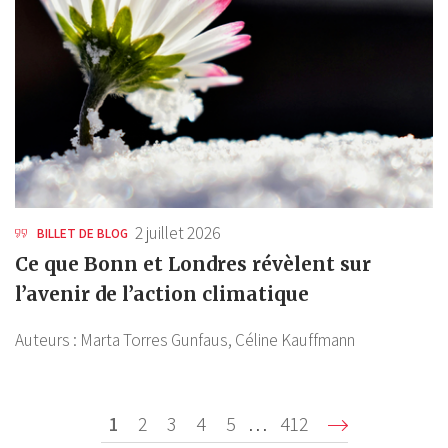
2 juillet 2026
BILLET DE BLOG
Ce que Bonn et Londres révèlent sur
l’avenir de l’action climatique
Auteurs :
Marta Torres Gunfaus,
Céline Kauffmann
Pagination
Page
1
Page
2
Page
3
Page
4
Page
5
…
Dernière
412
Suiva