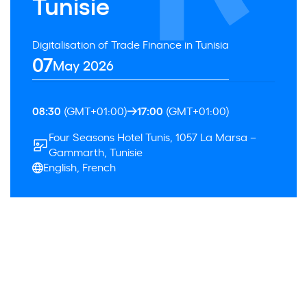
Tunisie
Digitalisation of Trade Finance in Tunisia
07
May 2026
08:30
(GMT+01:00)
17:00
(GMT+01:00)
Four Seasons Hotel Tunis, 1057 La Marsa –
Gammarth, Tunisie
English, French