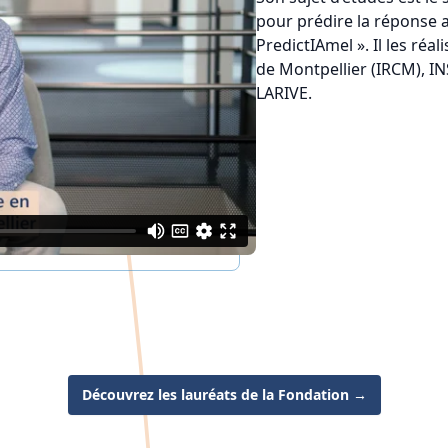
pour prédire la réponse 
PredictIAmel ». Il les réa
de Montpellier (IRCM), I
LARIVE.
Découvrez les lauréats de la Fondation
→