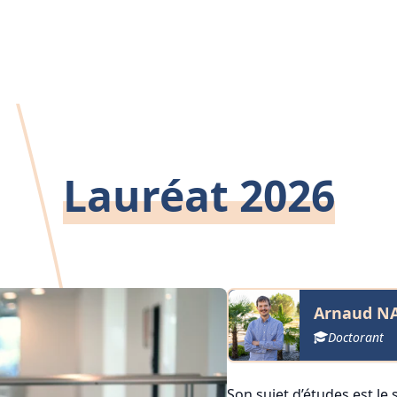
Lauréat 2026
Arnaud NA
Doctorant
Son sujet d’études est le s