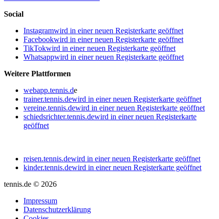
Social
Instagram
wird in einer neuen Registerkarte geöffnet
Facebook
wird in einer neuen Registerkarte geöffnet
TikTok
wird in einer neuen Registerkarte geöffnet
Whatsapp
wird in einer neuen Registerkarte geöffnet
Weitere Plattformen
webapp.tennis.d
e
trainer.tennis.de
wird in einer neuen Registerkarte geöffnet
vereine.tennis.de
wird in einer neuen Registerkarte geöffnet
schiedsrichter.tennis.de
wird in einer neuen Registerkarte
geöffnet
reisen.tennis.de
wird in einer neuen Registerkarte geöffnet
kinder.tennis.de
wird in einer neuen Registerkarte geöffnet
tennis.de © 2026
Impressum
Datenschutzerklärung
Cookies