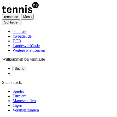
tennis.de
Menu
Schließen
tennis.de
mypadel.de
DTB
Landesverbände
Weitere Plattformen
Willkommen bei tennis.de
Suche
Suche nach:
Spieler
Turniere
Mannschaften
Ligen
Veranstaltungen