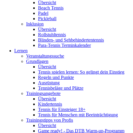
Übersicht
Beach Tennis
Padel
Pickleball
Inklusion
Übersicht
Rollstuhltennis
Blinden- und Sehbehindertentennis
Para-Tennis Terminkalender
Lernen
Veranstaltungssuche
Grundlagen
Übersicht
Tennis spielen lernen: So gelingt dein Einstieg
Regeln und Punkte
Ausrüstung
Tennisbeläge und Plätze
Trainingsangebote
Übersicht
Kindertennis
Tennis für Einsteiger 18+
Tennis für Menschen mit Beeinträchtigung
Trainingstipps von Profis
Übersicht
Game ready! - Das DTB Warm-up-Programm