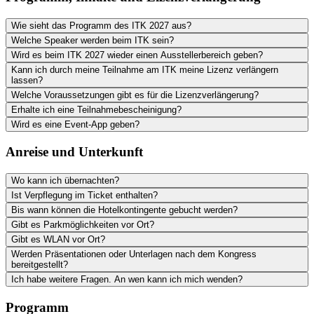
Wie sieht das Programm des ITK 2027 aus?
Welche Speaker werden beim ITK sein?
Wird es beim ITK 2027 wieder einen Ausstellerbereich geben?
Kann ich durch meine Teilnahme am ITK meine Lizenz verlängern
lassen?
Welche Voraussetzungen gibt es für die Lizenzverlängerung?
Erhalte ich eine Teilnahmebescheinigung?
Wird es eine Event-App geben?
Anreise und Unterkunft
Wo kann ich übernachten?
Ist Verpflegung im Ticket enthalten?
Bis wann können die Hotelkontingente gebucht werden?
Gibt es Parkmöglichkeiten vor Ort?
Gibt es WLAN vor Ort?
Werden Präsentationen oder Unterlagen nach dem Kongress
bereitgestellt?
Ich habe weitere Fragen. An wen kann ich mich wenden?
Programm