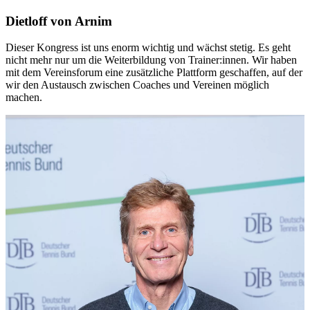
Dietloff von Arnim
Dieser Kongress ist uns enorm wichtig und wächst stetig. Es geht
nicht mehr nur um die Weiterbildung von Trainer:innen. Wir haben
mit dem Vereinsforum eine zusätzliche Plattform geschaffen, auf der
wir den Austausch zwischen Coaches und Vereinen möglich
machen.