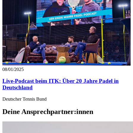
08/01/2025
Live-Podcast beim ITK: Über 20 Jahre Padel in
Deutschland
Deutscher Tennis Bund
Deine Ansprechpartner:innen