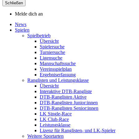
Schließen
Melde dich an
News
Spielen
Spielbetrieb
Übersicht
Spielersuche
Turniersuche
Ligensuche
Mannschaftssuche
Vereinsspielplan
Ergebniserfassung
Ranglisten und Leistungsklasse
Übersicht
Interaktive DTB-Rangliste
DTB-Ranglisten Aktive
DTB-Ranglisten Junior:innen
DTB-Ranglisten Senior:innen
LK Single-Race
LK Club-Race
Leistungsklasse
Lizenz für Ranglisten- und LK-Spieler
Weitere Sportarten