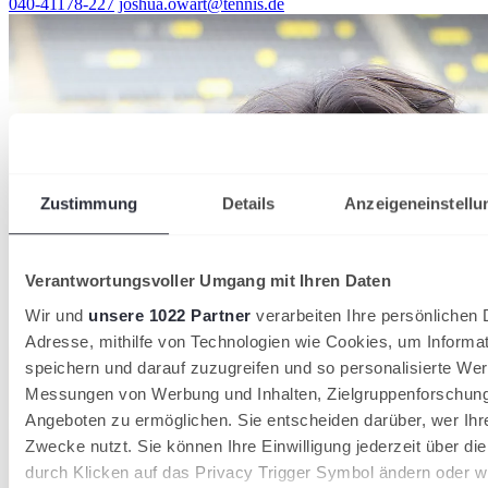
040-41178-227
joshua.owart@tennis.de
Zustimmung
Details
Anzeigeneinstellu
Verantwortungsvoller Umgang mit Ihren Daten
Wir und
unsere 1022 Partner
verarbeiten Ihre persönlichen D
Adresse, mithilfe von Technologien wie Cookies, um Informa
speichern und darauf zuzugreifen und so personalisierte Wer
Messungen von Werbung und Inhalten, Zielgruppenforschun
Angeboten zu ermöglichen. Sie entscheiden darüber, wer Ihr
Zwecke nutzt. Sie können Ihre Einwilligung jederzeit über di
durch Klicken auf das Privacy Trigger Symbol ändern oder w