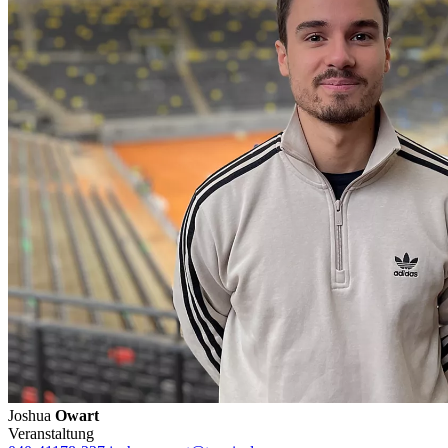
Joshua
Owart
Veranstaltung