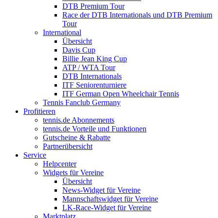
DTB Premium Tour
Race der DTB Internationals und DTB Premium
Tour
International
Übersicht
Davis Cup
Billie Jean King Cup
ATP / WTA Tour
DTB Internationals
ITF Seniorenturniere
ITF German Open Wheelchair Tennis
Tennis Fanclub Germany
Profitieren
tennis.de Abonnements
tennis.de Vorteile und Funktionen
Gutscheine & Rabatte
Partnerübersicht
Service
Helpcenter
Widgets für Vereine
Übersicht
News-Widget für Vereine
Mannschaftswidget für Vereine
LK-Race-Widget für Vereine
Marktplatz