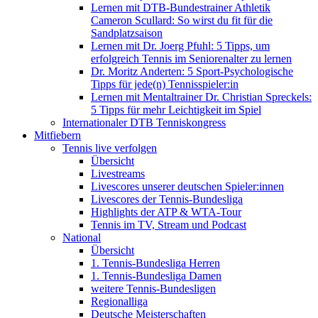
Lernen mit DTB-Bundestrainer Athletik
Cameron Scullard: So wirst du fit für die
Sandplatzsaison
Lernen mit Dr. Joerg Pfuhl: 5 Tipps, um
erfolgreich Tennis im Seniorenalter zu lernen
Dr. Moritz Anderten: 5 Sport-Psychologische
Tipps für jede(n) Tennisspieler:in
Lernen mit Mentaltrainer Dr. Christian Spreckels:
5 Tipps für mehr Leichtigkeit im Spiel
Internationaler DTB Tenniskongress
Mitfiebern
Tennis live verfolgen
Übersicht
Livestreams
Livescores unserer deutschen Spieler:innen
Livescores der Tennis-Bundesliga
Highlights der ATP & WTA-Tour
Tennis im TV, Stream und Podcast
National
Übersicht
1. Tennis-Bundesliga Herren
1. Tennis-Bundesliga Damen
weitere Tennis-Bundesligen
Regionalliga
Deutsche Meisterschaften