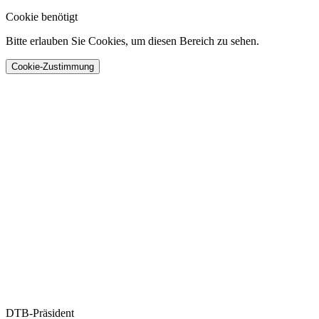
Cookie benötigt
Bitte erlauben Sie Cookies, um diesen Bereich zu sehen.
Cookie-Zustimmung
DTB-Präsident