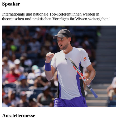
Speaker
Internationale und nationale Top-Referent:innen werden in
theoretischen und praktischen Vorträgen ihr Wissen weitergeben.
Ausstellermesse