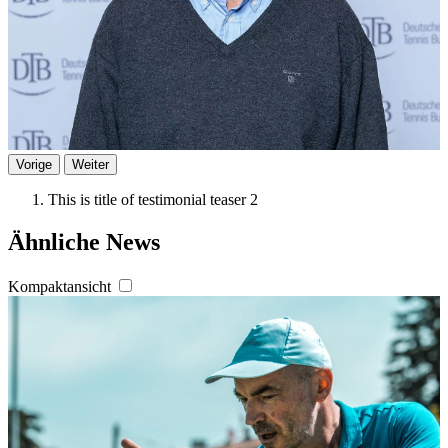
Vorige
Weiter
This is title of testimonial teaser 2
Ähnliche News
Kompaktansicht