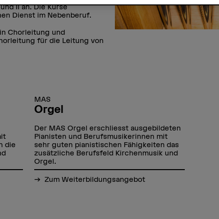
und II an. Die Kurse
chen Dienst im Nebenberuf.
in Chorleitung und
orleitung für die Leitung von
MAS
Orgel
Der MAS Orgel erschliesst ausgebildeten
it
Pianisten und Berufsmusikerinnen mit
n die
sehr guten pianistischen Fähigkeiten das
nd
zusätzliche Berufsfeld Kirchenmusik und
Orgel.
Zum Weiterbildungsangebot