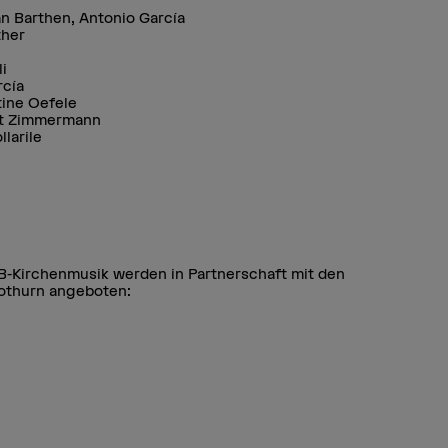
an Barthen, Antonio García
ther
i
rcía
tine Oefele
oît Zimmermann
larile
B-Kirchenmusik werden in Partnerschaft mit den
lothurn angeboten: