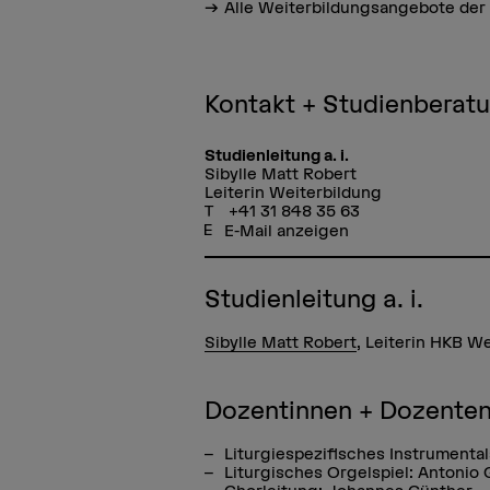
Alle Weiterbildungsangebote der
Kontakt + Studienberat
Studienleitung a. i.
Sibylle Matt Robert
Leiterin Weiterbildung
+41 31 848 35 63
E-Mail anzeigen
Studienleitung a. i.
Sibylle Matt Robert
, Leiterin HKB W
Dozentinnen + Dozente
Liturgiespezifisches Instrumental
Liturgisches Orgelspiel: Antonio 