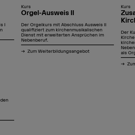
Kurs
Kurs
Orgel-Ausweis II
Zusa
Kir
s I
Der Orgelkurs mit Abschluss Ausweis II
en
qualifiziert zum kirchenmusikalischen
Der Ku
Dienst mit erweiterten Ansprüchen im
Kirche
Nebenberuf.
kirche
Neben
Zum Weiterbildungsangebot
als Or
Zum
r den