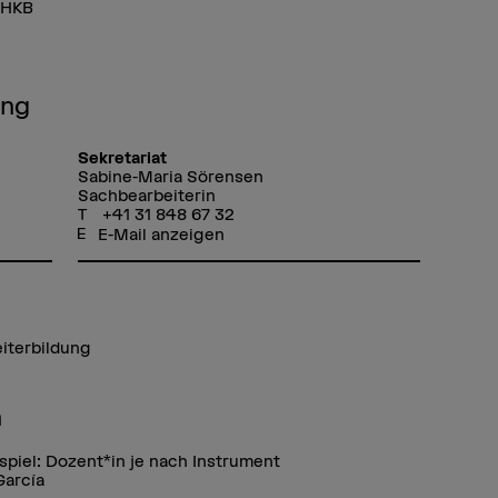
 HKB
ung
Sekretariat
Sabine-Maria Sörensen
Sachbearbeiterin
+41 31 848 67 32
E-Mail anzeigen
eiterbildung
n
spiel: Dozent*in je nach Instrument
García