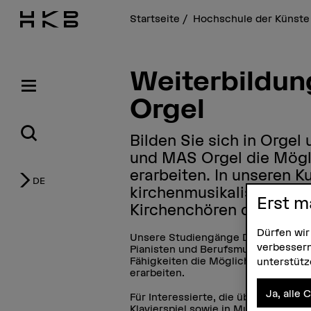
Startseite
Hochschule der Künste
Weiterbildun
Orgel
Bilden Sie sich in Orgel
und MAS Orgel die Möglic
erarbeiten. In unseren K
DE
kirchenmusikalischen Di
Erst m
Kirchenchören qualifizie
Dürfen wir
Unsere Studiengänge DAS und MAS 
verbessern
Pianisten und Berufsmusikerinnen m
Fähigkeiten die Möglichkeit, sich ei
unterstüt
erarbeiten.
Ja, alle 
Für Interessierte, die über Grundke
Klavierspiel sowie in Musiktheorie v