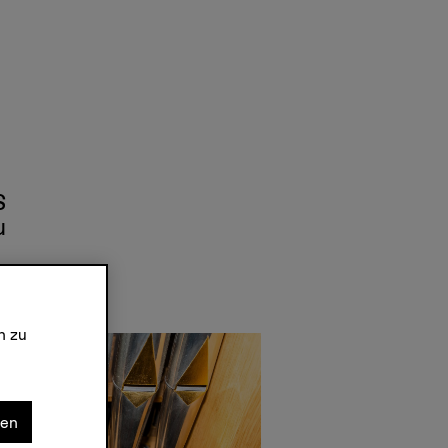
S
u
on
n zu
nen