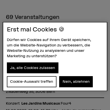
69
Veranstaltungen
Erst mal Cookies 🍪
Diplomveranstaltung
Master-Konzerte
Musik Klassik
Dürfen wir Cookies auf Ihrem Gerät speichern,
29.04.2026 bis 22.09.2026 – diverse Orte in Bern
um die Website-Navigation zu verbessern, die
Website-Nutzung zu analysieren und unser
Marketing zu unterstützen?
Konferenz
4th Global Piano Roll Meeting
07.08.2026 bis 09.08.2026 – Stanford University,
Ja, alle Cookies zulassen
Kalifornien
Diplomveranstaltung
Püppi
Cookie-Auswahl treffen
Nein, ablehnen
14.08.2026, 20.00–21.00 Uhr – HKB Theater,
Zikadenweg 35, 3006 Bern
Konzert
Les Jardins Musicaux
Four4