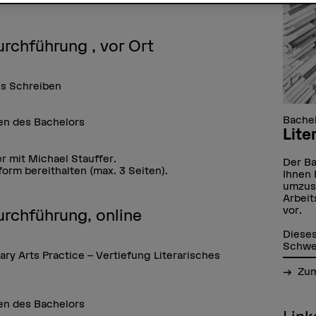
rchführung , vor Ort
es Schreiben
Bachel
den des Bachelors
Lite
r mit Michael Stauffer.
Der Ba
form bereithalten (max. 3 Seiten).
Ihnen 
umzuse
Arbeit
vor.
rchführung, online
Dieses
Schwei
y Arts Practice – Vertiefung Literarisches
Zum
den des Bachelors