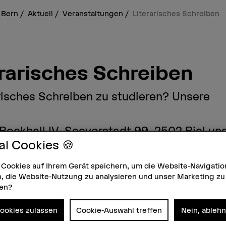
 Bern
Aktuell
Veranstaltungen
Literarisches Schreiben
erarisches Schreiben
risches Schreiben zu studieren? Unsere
!
Rockhall IV, Seevorstadt 99, 2502 Biel un
al Cookies 🍪
 Cookies auf Ihrem Gerät speichern, um die Website-Navigatio
, die Website-Nutzung zu analysieren und unser Marketing zu
zen?
zerische Literaturinstitut (zugehörig zur
Türen. Neben der Möglichkeit, sich unter der
Stu
reibend in einem Schnupperatelier auszuprobieren,
Cookies zulassen
Cookie-Auswahl treffen
Nein, ableh
 und vor Ort) Gelegenheit geben, sich mit aktuell