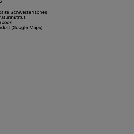
s
site Schweizerisches
raturinstitut
ebook
ndort (Google Maps)