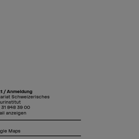
kt / Anmeldung
ariat Schweizerisches
urinstitut
 31 848 39 00
ail anzeigen
gle Maps