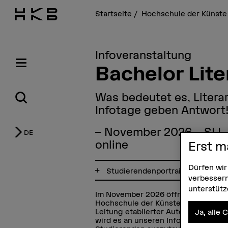
Startseite
Hochschule der Künste
Infoveranstaltung
Bachelor Lit
Was bedeutet es, Litera
Infotage geben Antwort
– November 2026 – SLI, 
DE
online
Erst m
Dürfen wir
Studierendenportrait
verbessern
unterstüt
Im November 2026 öffnet das Schwei
Hochschule der Künste Bern) seine 
Leitung etablierter Autor*innen sch
Ja, alle 
wird es an unseren Infotagen (online