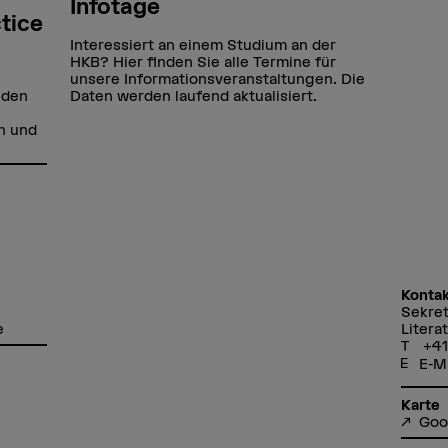
Infotage
tice
Interessiert an einem Studium an der
HKB? Hier finden Sie alle Termine für
unsere Informationsveranstaltungen. Die
 den
Daten werden laufend aktualisiert.
n und
Konta
Sekret
e
Literat
+41
E-M
Karte
Goo