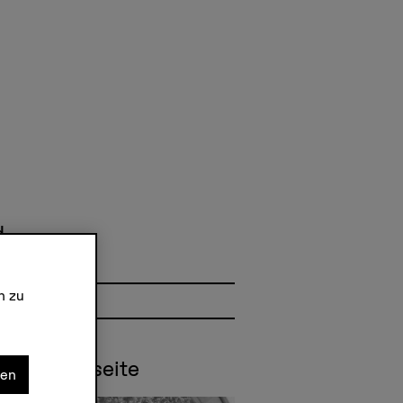
d
n zu
diengangsseite
nen