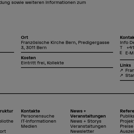
ndung sowie weiteren Informationen zum
Ort
Kontak
Französische Kirche Bern, Predigergasse
Info D
3, 3011 Bern
+41
E-M
Kosten
Eintritt frei, Kollekte
Links
Fra
Sta
truktur
Kontakte
News +
Refer
Personensuche
Veranstaltungen
Publik
liothe
IT-Informationen
News + Storys
Projek
Medien
Veranstaltungen
Preise
ort
Newsletter
Ausze