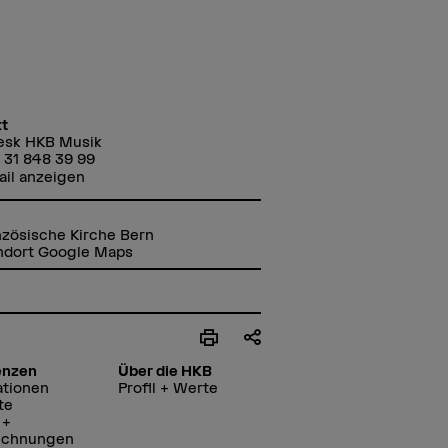
t
esk HKB Musik
 31 848 39 99
ail anzeigen
nzösische Kirche Bern
ndort Google Maps
enzen
Über die HKB
ationen
Profil + Werte
te
 +
ichnungen