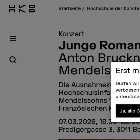
Startseite
Hochschule der Künste
Konzert
Junge Roman
Anton Bruckn
Mendelssohns
Erst m
Dürfen wir
Die Ausnahmekünstlerin 
verbessern
Hochschulsinfonieorches
unterstüt
Mendelssohns 1. Klavier
Französischen Kirche.
Ja, alle 
07.03.2026, 19.30–22.00
Predigergasse 3, 3011 B