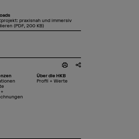
oads
tprojekt: praxisnah und immersiv
dieren
(PDF, 200 KB)
enzen
Über die HKB
ationen
Profil + Werte
te
 +
ichnungen