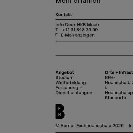
Mehr erfahren
Kontakt
Info Desk HKB Musik
+41 31 848 39 99
E-Mail anzeigen
Angebot
Orte + Infras
Studium
BFH-
Weiterbildung
Hochschulbib
Forschung +
k
Dienstleistungen
Hochschulsp
Standorte
© Berner Fachhochschule 2026
I