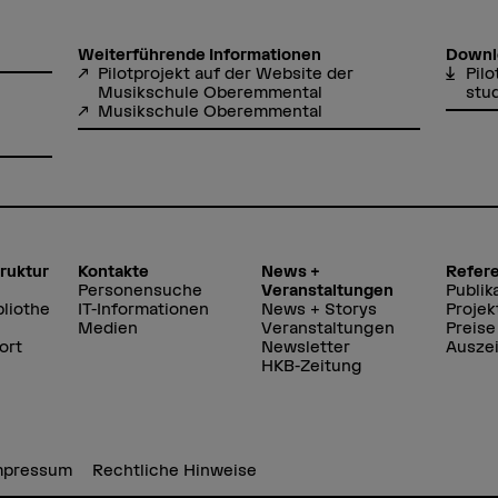
Weiterführende Informationen
Downl
Pilotprojekt auf der Website der
Pilo
Musikschule Oberemmental
stu
Musikschule Oberemmental
truktur
Kontakte
News +
Refer
Personensuche
Veranstaltungen
Publik
liothe
IT-Informationen
News + Storys
Projek
Medien
Veranstaltungen
Preise
ort
Newsletter
Ausze
HKB-Zeitung
mpressum
Rechtliche Hinweise