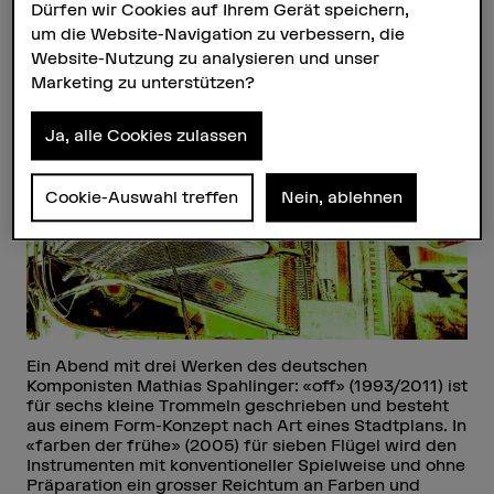
Dürfen wir Cookies auf Ihrem Gerät speichern,
21.01.2026, 0.00 Uhr – Yehudi
um die Website-Navigation zu verbessern, die
Menuhin Forum Bern, Helvetiaplatz
Website-Nutzung zu analysieren und unser
6, 3005 Bern
Marketing zu unterstützen?
Ja, alle Cookies zulassen
Cookie-Auswahl treffen
Nein, ablehnen
Ein Abend mit drei Werken des deutschen
Komponisten Mathias Spahlinger: «off» (1993/2011) ist
für sechs kleine Trommeln geschrieben und besteht
aus einem Form-Konzept nach Art eines Stadtplans. In
«farben der frühe» (2005) für sieben Flügel wird den
Instrumenten mit konventioneller Spielweise und ohne
Präparation ein grosser Reichtum an Farben und