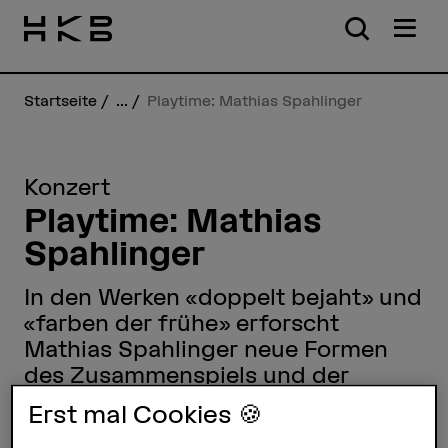
Startseite
...
Playtime: Mathias Spahlinger
Konzert
Playtime: Mathias
Spahlinger
In den Werken «doppelt bejaht» und
«farben der frühe» erforscht
Mathias Spahlinger neue Formen
des Zusammenspiels und der
Klangvielfalt.
Erst mal Cookies 🍪
20.01.2026, 18.00 Uhr bis