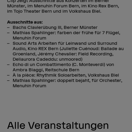
Clip zeigt Ausschnitte aus Konzerten im Berner
Münster, im Menuhin Forum Bern, im Kino Rex Bern,
im Tojo Theater Bern und im Volkshaus Biel.
Ausschnitte aus:
Bachs Clavierübung III, Berner Münster
Mathias Spahlinger: farben der frühe für 7 Flügel,
Menuhin Forum
Sound Arts Arbeiten für Leinwand und Surround
Audio, Kino REX Bern (Juliette Cuénoud: Ballade au
Groenland, Jérémy Chevalier: Field Recording,
Deliaurora Cadeddu: unmoored)
Echo di un Combattimento (C. Monteverdi) von
Ambra Biaggi, Reitschule Bern
À la pièce: Rhythmik Soloarbeiten, Volkshaus Biel
Mathias Spahlinger: doppelt bejaht, für Orchester,
Menuhin Forum
Alle Veranstaltungen