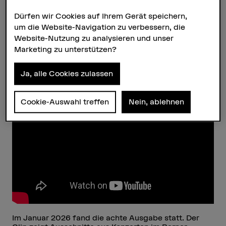
zeigt und gleichzeitig als
Dürfen wir Cookies auf Ihrem Gerät speichern,
Testgelände für neue Formate
um die Website-Navigation zu verbessern, die
dienen kann.
Website-Nutzung zu analysieren und unser
Marketing zu unterstützen?
Rückblick 2026
Ja, alle Cookies zulassen
Cookie-Auswahl treffen
Nein, ablehnen
Im Januar 2026 fand die achte Ausgabe statt. Der