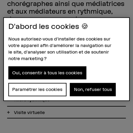
chorégraphes ainsi que médiatrices
et aux médiateurs en rythmique,
danse ou mouvement.
D'abord les cookies 🍪
Du 24.02.2026 jusqu'au 26.02.2026
– Jakob-Rosius-Strasse 16, Biel
Nous autorisez-vous d'installer des cookies sur
votre appareil afin d'améliorer la navigation sur
le site, d'analyser son utilisation et de soutenir
notre marketing ?
Portrait d'un étudiant
Oui, consentir à tous les cookies
Projet de diplôme de Master
Paramétrer les cookies
Non, refuser tous
Les professeur-e-s et les collaboratrices de la
filière rythmique
Visite virtuelle