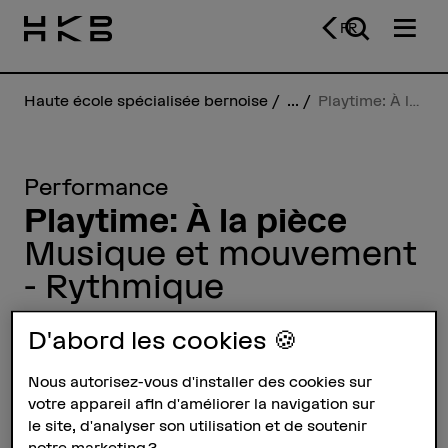
FR
Haute école spécialisée bernoise
...
Playtime: À la pièce
Performance
Playtime: À la pièce
Musique et mouvement
- Rythmique
Des pièces solos issues de la filière
D'abord les cookies 🍪
Musique et mouvement.
Nous autorisez-vous d'installer des cookies sur
Le 23.01.2026, de 19h jusqu'à 21h –
votre appareil afin d'améliorer la navigation sur
Maison du Peuple, Rue d’Aarberg
le site, d'analyser son utilisation et de soutenir