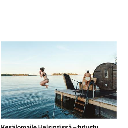
Kesälomaile Helsingissä – tutustu