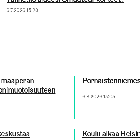
Julkaistu
6.7.2026 15:20
uu maaperän
Pornaistenniemessä
 monimuotoisuuteen
Julkaistu
6.8.2026 13:03
nkeskustaa
Koulu alkaa Helsin