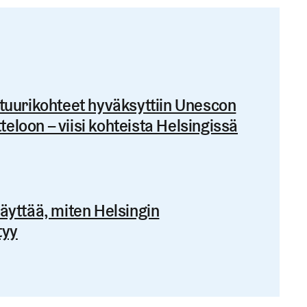
htuurikohteet hyväksyttiin Unescon
eloon – viisi kohteista Helsingissä
näyttää, miten Helsingin
tyy