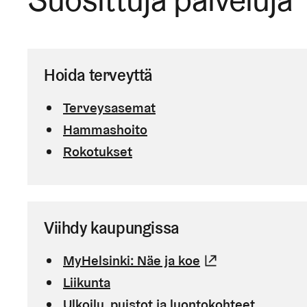
Hoida terveyttä
Terveysasemat
Hammashoito
Rokotukset
Viihdy kaupungissa
MyHelsinki: Näe ja koe
(Linkki johtaa
Liikunta
Ulkoilu, puistot ja luontokohteet