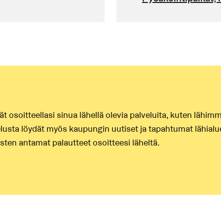
ydät osoitteellasi sinua lähellä olevia palveluita, kuten lä
elusta löydät myös kaupungin uutiset ja tapahtumat lähialue
ten antamat palautteet osoitteesi läheltä.