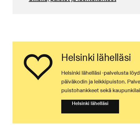
Helsinki lähelläsi
Helsinki lähelläsi -palvelusta lö
päiväkodin ja leikkipuiston. Palv
puistohankkeet sekä kaupunkilais
Helsinki lähelläsi