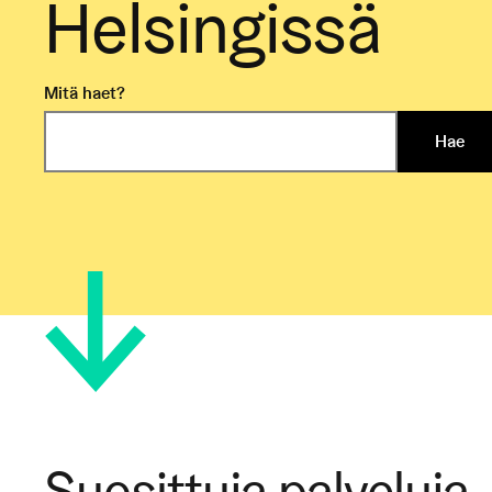
Helsingissä
Mitä haet?
Hae
Suosittuja palveluja