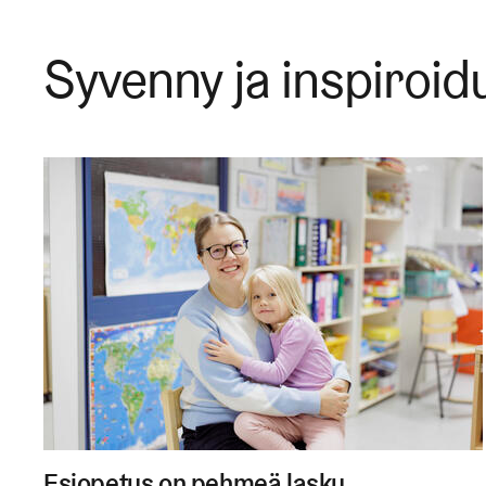
Syvenny ja inspiroid
Esiopetus on pehmeä lasku