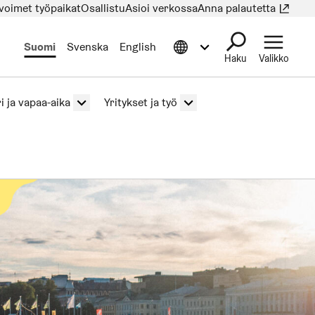
voimet työpaikat
Osallistu
Asioi verkossa
Anna palautetta
(Lin
Avaa tietoa muilla kielillä valikko
Suomi
Svenska
English
Haku
Valikko
i ja vapaa-aika
Yritykset ja työ