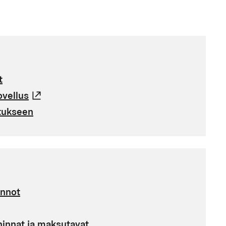
t
ovellus
(Linkki johtaa ulkoiseen palveluun)
tukseen
nnot
hinnat ja maksutavat