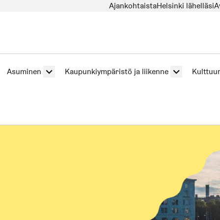
Ajankohtaista
Helsinki lähelläsi
A
Asuminen
Kaupunkiympäristö ja liikenne
Kulttuur