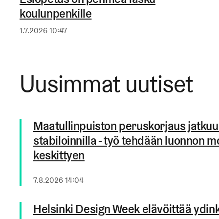
koulunpenkille
Julkaistu
1.7.2026 10:47
Uusimmat uutiset
Maatullinpuiston peruskorjaus jatk
stabiloinnilla - työ tehdään luonnon
keskittyen
Julkaistu
7.8.2026 14:04
Helsinki Design Week elävöittää ydi