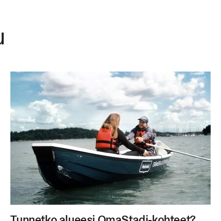
u
Tunnetko alueesi OmaStadi-kohteet?