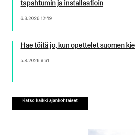
tapahtumin ja installaatioin
Julkaistu
6.8.2026 12:49
Hae töitä jo, kun opettelet suomen kie
Julkaistu
5.8.2026 9:31
Katso kaikki ajankohtaiset