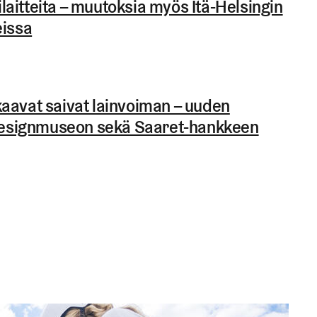
aitteita – muutoksia myös Itä-Helsingin
eissa
aavat saivat lainvoiman – uuden
 designmuseon sekä Saaret-hankkeen