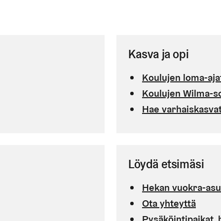
Kasva ja opi
Koulujen loma-aja
Koulujen Wilma-s
Hae varhaiskasva
Löydä etsimäsi
 ulkoiseen palveluun)
Hekan vuokra-asu
Ota yhteyttä
Pysäköintipaikat, 