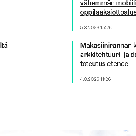
vähemmän mobiilil
oppilaaksiottoalu
Julkaistu
5.8.2026 15:26
ltä
Makasiinirannan k
arkkitehtuuri- ja
toteutus etenee
Julkaistu
4.8.2026 11:26