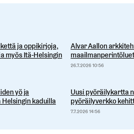
että ja oppikirjoja,
Alvar Aallon arkkite
a myös Itä-Helsingin
maailmanperintöluett
Julkaistu
26.7.2026 10:56
eiden yö ja
Uusi pyöräilykartta 
Helsingin kaduilla
pyöräilyverkko kehit
Julkaistu
7.7.2026 14:56