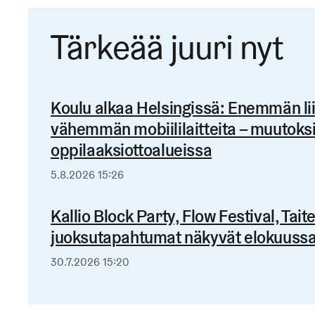
Tärkeää juuri nyt
Koulu alkaa Helsingissä: Enemmän liik
vähemmän mobiililaitteita – muutoksi
oppilaaksiottoalueissa
Julkaistu
5.8.2026 15:26
Kallio Block Party, Flow Festival, Tait
juoksutapahtumat näkyvät elokuussa 
Julkaistu
30.7.2026 15:20