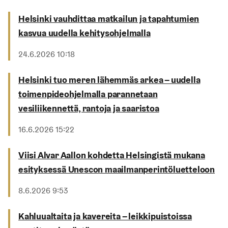
Helsinki vauhdittaa matkailun ja tapahtumien
kasvua uudella kehitysohjelmalla
Julkaistu
24.6.2026 10:18
Helsinki tuo meren lähemmäs arkea – uudella
toimenpideohjelmalla parannetaan
vesiliikennettä, rantoja ja saaristoa
Julkaistu
16.6.2026 15:22
Viisi Alvar Aallon kohdetta Helsingistä mukana
esityksessä Unescon maailmanperintöluetteloon
Julkaistu
8.6.2026 9:53
Kahluualtaita ja kavereita – leikkipuistoissa