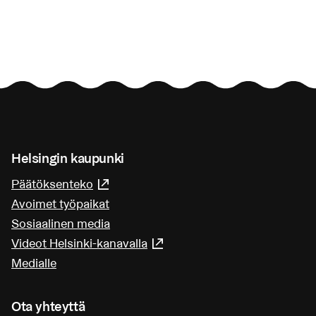
Helsingin kaupunki
Päätöksenteko
(Linkki johtaa ulkoiseen palveluun)
Avoimet työpaikat
Sosiaalinen media
Videot Helsinki-kanavalla
(Linkki johtaa ulkoiseen pa
Medialle
Ota yhteyttä