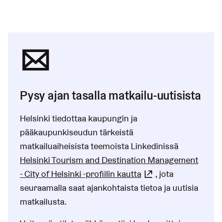
Pysy ajan tasalla matkailu-uutisista
Helsinki tiedottaa kaupungin ja
pääkaupunkiseudun tärkeistä
matkailuaiheisista teemoista Linkedinissä
Helsinki Tourism and Destination Management
- City of Helsinki -profiilin kautta
(Linkki johtaa ul
, jota
seuraamalla saat ajankohtaista tietoa ja uutisia
matkailusta.