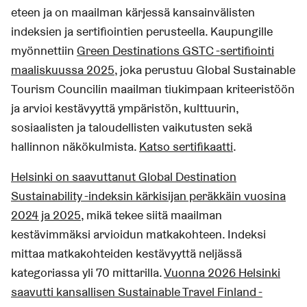
eteen ja on maailman kärjessä kansainvälisten
indeksien ja sertifiointien perusteella. Kaupungille
myönnettiin
Green Destinations GSTC -sertifiointi
maaliskuussa 2025
, joka perustuu Global Sustainable
Tourism Councilin maailman tiukimpaan kriteeristöön
ja arvioi kestävyyttä ympäristön, kulttuurin,
sosiaalisten ja taloudellisten vaikutusten sekä
hallinnon näkökulmista.
Katso sertifikaatti
.
Helsinki on saavuttanut Global Destination
Sustainability -indeksin kärkisijan peräkkäin vuosina
2024 ja 2025
, mikä tekee siitä maailman
kestävimmäksi arvioidun matkakohteen. Indeksi
mittaa matkakohteiden kestävyyttä neljässä
kategoriassa yli 70 mittarilla.
Vuonna 2026 Helsinki
saavutti kansallisen Sustainable Travel Finland -