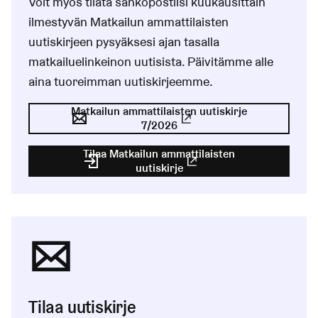
Voit myös tilata sähköpostiisi kuukausittain
ilmestyvän Matkailun ammattilaisten
uutiskirjeen pysyäksesi ajan tasalla
matkailuelinkeinon uutisista. Päivitämme alle
aina tuoreimman uutiskirjeemme.
Matkailun ammattilaisten uutiskirje
7/2026
(Linkki johtaa ulkoiseen pal
Tilaa Matkailun ammattilaisten
uutiskirje
(Linkki johtaa ulkoiseen pa
Tilaa uutiskirje