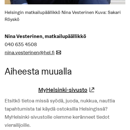
Helsingin matkailupäällikkö Nina Vesterinen Kuva:
Sakari
Röyskö
Nina Vesterinen, matkailupäällikkö
040 635 4508
nina.vesterinen@hel.fi
(Linkki avaa oletussähköpost
Aiheesta muualla
MyHelsinki-sivusto
(Linkki johta
Etsitkö tietoa missä syödä, juoda, nukkua, nauttia
tapahtumista tai käydä ostoksilla Helsingissä?
MyHelsinki-sivustolle olemme keränneet tiedot
vierailijoille.