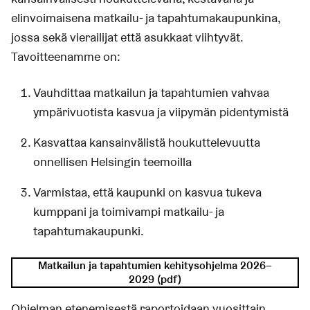
elinvoimaisena matkailu- ja tapahtumakaupunkina,
jossa sekä vierailijat että asukkaat viihtyvät.
Tavoitteenamme on:
Vauhdittaa matkailun ja tapahtumien vahvaa
ympärivuotista kasvua ja viipymän pidentymistä
Kasvattaa kansainvälistä houkuttelevuutta
onnellisen Helsingin teemoilla
Varmistaa, että kaupunki on kasvua tukeva
kumppani ja toimivampi matkailu- ja
tapahtumakaupunki.
Matkailun ja tapahtumien kehitysohjelma 2026–
2029 (pdf)
Ohjelman etenemisestä raportoidaan vuosittain