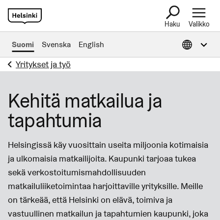
Haku
Valikko
Avaa tietoa muil
Suomi
Svenska
English
Yritykset ja työ
Kehitä matkailua ja
tapahtumia
Helsingissä käy vuosittain useita miljoonia kotimaisia
ja ulkomaisia matkailijoita. Kaupunki tarjoaa tukea
sekä verkostoitumismahdollisuuden
matkailuliiketoimintaa harjoittaville yrityksille. Meille
on tärkeää, että Helsinki on elävä, toimiva ja
vastuullinen matkailun ja tapahtumien kaupunki, joka