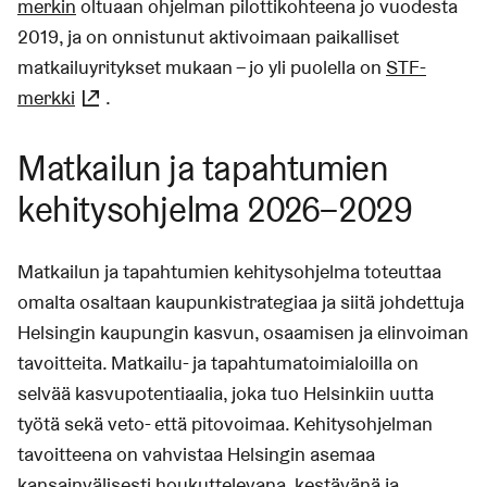
merkin
oltuaan ohjelman pilottikohteena jo vuodesta
2019, ja on onnistunut aktivoimaan paikalliset
matkailuyritykset mukaan – jo yli puolella on
STF-
merkki
(Linkki johtaa ulkoiseen palveluun)
.
Matkailun ja tapahtumien
kehitysohjelma 2026–2029
Matkailun ja tapahtumien kehitysohjelma toteuttaa
omalta osaltaan kaupunkistrategiaa ja siitä johdettuja
Helsingin kaupungin kasvun, osaamisen ja elinvoiman
tavoitteita. Matkailu- ja tapahtumatoimialoilla on
selvää kasvupotentiaalia, joka tuo Helsinkiin uutta
työtä sekä veto- että pitovoimaa. Kehitysohjelman
tavoitteena on vahvistaa Helsingin asemaa
kansainvälisesti houkuttelevana, kestävänä ja