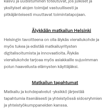
kasvu ja uudistuminen toteutuvat, jos julkiset ja
yksityiset alojen toimijat vastuullisesti ja
pitkäjänteisesti muuttavat toimintatapojaan.
Älykkään matkailun Helsinki
Helsingin tavoitteena on olla älykäs vierailukohde ja
myös tukea ja edistää matkailuyritysten
digitalisoitumista ja innovaatioita. Älykäs
vierailukohde tarjoaa myös asiakkaille sujuvimman
polun haaveilusta elämysten käyttäjäksi.
Matkailun tapahtumat
Matkailu ja kohdepalvelut -yksikkö järjestää
tapahtumia itsenäisesti ja yhteistyössä sidosryhmien
ja yhteistyökumppaneiden kanssa.