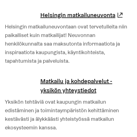
Helsingin matkailuneuvonta
(Lin
Helsingin matkailuneuvontaan ovat tervetulleita niin
paikalliset kuin matkailijat! Neuvonnan
henkilökunnalta saa maksutonta informaatiota ja
inspiraatiota kaupungista, käyntikohteista,
tapahtumista ja palveluista.
Matkailu ja kohdepalvelut -
yksikön yhteystiedot
Yksikön tehtäviä ovat kaupungin matkailun
edistäminen ja toimintaympäristön kehittäminen
kestävästi ja älykkäästi yhteistyössä matkailun
ekosysteemin kanssa.