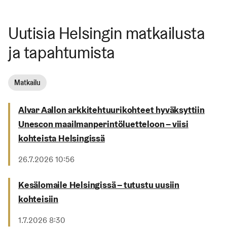
Uutisia Helsingin matkailusta
ja tapahtumista
Matkailu
Alvar Aallon arkkitehtuurikohteet hyväksyttiin
Unescon maailmanperintöluetteloon – viisi
kohteista Helsingissä
Julkaistu
26.7.2026 10:56
Kesälomaile Helsingissä – tutustu uusiin
kohteisiin
Julkaistu
1.7.2026 8:30