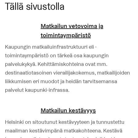
Tällä sivustolla
Matkailun vetovoima ja
toimintaympäristö
Kaupungin matkailuinfrastruktuuri eli -
toimintaympäristö on tärkeä osa kaupungin
palvelukykyä. Kehittämiskohteina ovat mm.
destinaatiotasoinen vierailijakokemus, matkailijoiden
liikkumisen eri muodot ja heidän tarvitsemansa
palvelut kaupunki-infrassa.
Matkailun kestävyys
Helsinki on sitoutunut kestävyyteen ja tunnustettu
maailman kestävimpänä matkakohteena. Kestävä