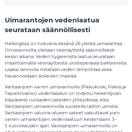
Uimarantojen vedenlaatua
seurataan säännöllisesti
Helsingissä on tulevana kesänä 26 yleistä uimarantaa.
Uimarannoilta otetaan vesinäytteitä säännöllisesti
kesän aikana. Veden hygieenistä laatua seurataan
määrittämällä vesinäytteistä ulosteperäisiä bakteereita.
Lisäksi rannoilla mitataan veden lämpötilaa sekä
havainnoidaan sinilevien määrää.
Vantaanjoen varren uimarannoilla (Pikkukoski, Pakila ja
Tapaninvainio) vedenlaadun on todettu heikentyvän
tilapäisesti runsaiden sateiden yhteydessä, eikä
Vantaanjoen uimarannoilla suositella tällöin uimista.
Vantaanjoen valuma-alueen sateet vaikuttavat joen
varren uimarantojen vedenlaatuun keskimäärin 3–
5 vuorokauden ajan. Vantaanjoen uimarannoilla on