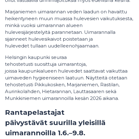
ollut vastaavia uinninrajoituksia myös edellisinä kesinä.
Marjaniemen uimarannan veden laadun on havaittu
heikentyneen muun muassa hulevesien vaikutuksesta,
minkä vuoksi uimarannan alueen
hulevesijärjestelyitä parannetaan. Uimarannalla
sijainneet hulevesikaivot poistetaan ja
hulevedet tullaan uudelleenohjaamaan.
Helsingin kaupunki seuraa
tehostetusti suosittuja uimarantoja,
joissa kaupunkialueen hulevedet saattavat vaikuttaa
uimaveden hygieeniseen laatuun. Näytteitä otetaan
tehostetusti Pikkukosken, Marjaniemen, Rastilan,
Aurinkolahden, Hietarannan, Lauttasaaren sekä
Munkkiniemen uimarannoilla kesän 2026 aikana.
Rantapelastajat
päivystävät suurilla yleisillä
uimarannoilla 1.6.–9.8.