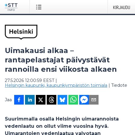
KIRJAUDU
Uimakausi alkaa –
rantapelastajat päivystävät
rannoilla ensi viikosta alkaen
27.5.2026 12:00:59 EEST
|
Helsingin kaupunki, kaupunkiympäristön toimiala
|
Tiedote
Jaa
Suurimmalla osalla Helsingin uimarannoista
vedenlaatu on ollut viime vuosina hyvä.
Uimarantojen vedenlaatua valvotaan