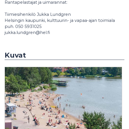
Rantapelastajat ja uimarannat:
Tiimiesihenkilö Jukka Lundgren
Helsingin kaupunki, kulttuurin- ja vapaa-ajan toimiala
puh. 050 5931025
jukka.lundgren@hel.fi
Kuvat