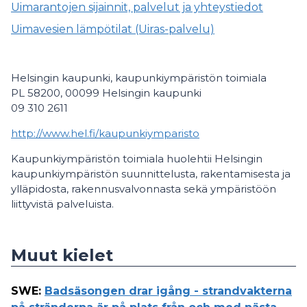
Uimarantojen sijainnit, palvelut ja yhteystiedot
Uimavesien lämpötilat (Uiras-palvelu)
Helsingin kaupunki, kaupunkiympäristön toimiala
PL 58200, 00099 Helsingin kaupunki
09 310 2611
http://www.hel.fi/kaupunkiymparisto
Kaupunkiympäristön toimiala huolehtii Helsingin
kaupunkiympäristön suunnittelusta, rakentamisesta ja
ylläpidosta, rakennusvalvonnasta sekä ympäristöön
liittyvistä palveluista.
Muut kielet
SWE
:
Badsäsongen drar igång - strandvakterna