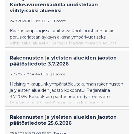
Korkeavuorenkadulla uudistetaan
viihtyisäksi alueeksi
24.7.2026 10:50:15 EEST
|
Tiedote
Kaartinkaupungissa sijaitseva Koulupuistikon aukio
peruskorjataan syksyn aikana ympärivuotiseksi
viihtyisäksi alueeksi. Samalla Designmuseon edusta
Korkeavuorenkadulla ja Merimiehenkadulla
rauhoitetaan aiempaa kävelijäystävällisemmäksi, ja
Rakennusten ja yleisten alueiden jaoston
katujen kunnallistekniikkaa uusitaan.
päätöstiedote 3.7.2026
3.7.2026 10:54:44 EEST
|
Tiedote
Helsingin kaupunkiympäristölautakunnan rakennusten
ja yleisten alueiden jaosto kokoontui Perjantaina
3.7.2026. Kokouksen päätöstiedote (yhteenveto
tehdyistä päätöksistä) on julkaistu kaupungin
verkkosivuilla: Päätöstiedote » Päätöstiedote näkyy
verkkosivuilla siihen asti kun kokouksen pöytäkirja
Rakennusten ja yleisten alueiden jaoston
julkaistaan. Pöytäkirja korvaa
päätöstiedote 25.6.2026
valmistuttuaan päätöstiedotteen. Rakennusten ja
25.6.2026 18:12:03 EEST
|
Tiedote