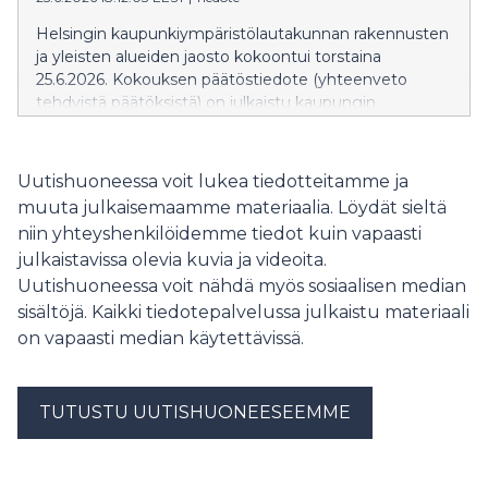
yleisten alueiden jaoston seuraava kokous on torstaina
20.8.2026.
Helsingin kaupunkiympäristölautakunnan rakennusten
ja yleisten alueiden jaosto kokoontui torstaina
25.6.2026. Kokouksen päätöstiedote (yhteenveto
tehdyistä päätöksistä) on julkaistu kaupungin
verkkosivuilla: Päätöstiedote » Päätöstiedote näkyy
verkkosivuilla siihen asti kun kokouksen pöytäkirja
julkaistaan. Pöytäkirja korvaa
Uutishuoneessa voit lukea tiedotteitamme ja
valmistuttuaan päätöstiedotteen. Rakennusten ja
muuta julkaisemaamme materiaalia. Löydät sieltä
yleisten alueiden jaoston seuraava kokous on
niin yhteyshenkilöidemme tiedot kuin vapaasti
perjantaina 3.7.2026.
julkaistavissa olevia kuvia ja videoita.
Uutishuoneessa voit nähdä myös sosiaalisen median
sisältöjä. Kaikki tiedotepalvelussa julkaistu materiaali
on vapaasti median käytettävissä.
TUTUSTU UUTISHUONEESEEMME