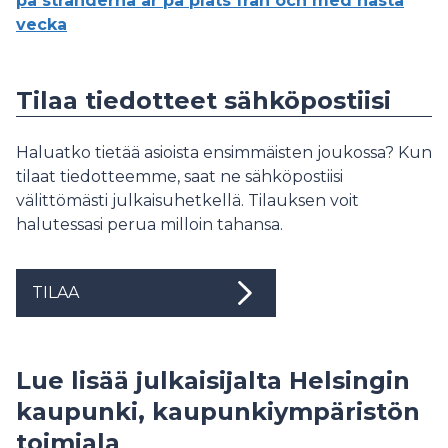
på stränderna är på plats från och med nästa
vecka
Tilaa tiedotteet sähköpostiisi
Haluatko tietää asioista ensimmäisten joukossa? Kun
tilaat tiedotteemme, saat ne sähköpostiisi
välittömästi julkaisuhetkellä. Tilauksen voit
halutessasi perua milloin tahansa.
TILAA
Lue lisää julkaisijalta Helsingin
kaupunki, kaupunkiympäristön
toimiala