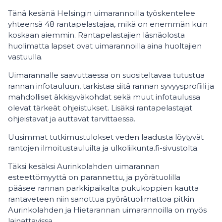
Tänä kesänä Helsingin uimarannoilla työskentelee
yhteensä 48 rantapelastajaa, mikä on enemmän kuin
koskaan aiemmin. Rantapelastajien läsnäolosta
huolimatta lapset ovat uimarannoilla aina huoltajien
vastuulla.
Uimarannalle saavuttaessa on suositeltavaa tutustua
rannan infotauluun, tarkistaa siitä rannan syvyysprofiili ja
mahdolliset äkkisyväkohdat sekä muut infotaulussa
olevat tärkeät ohjeistukset. Lisäksi rantapelastajat
ohjeistavat ja auttavat tarvittaessa.
Uusimmat tutkimustulokset veden laadusta löytyvät
rantojen ilmoitustauluilta ja ulkoliikunta.fi-sivustolta.
Täksi kesäksi Aurinkolahden uimarannan
esteettömyyttä on parannettu, ja pyörätuolilla
pääsee rannan parkkipaikalta pukukoppien kautta
rantaveteen niin sanottua pyörätuolimattoa pitkin.
Aurinkolahden ja Hietarannan uimarannoilla on myös
lainattavissa