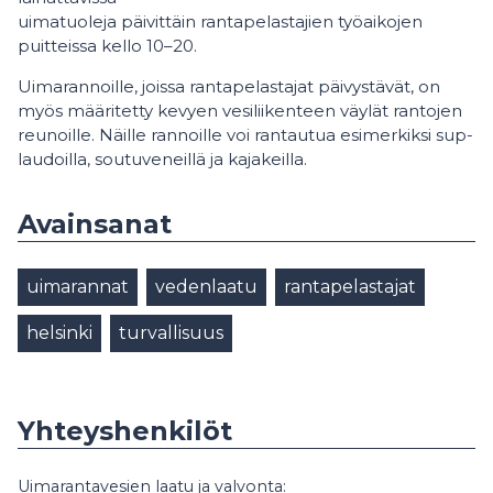
uimatuoleja päivittäin rantapelastajien työaikojen
puitteissa kello 10–20.
Uimarannoille, joissa rantapelastajat päivystävät, on
myös määritetty kevyen vesiliikenteen väylät rantojen
reunoille. Näille rannoille voi rantautua esimerkiksi sup-
laudoilla, soutuveneillä ja kajakeilla.
Avainsanat
uimarannat
vedenlaatu
rantapelastajat
helsinki
turvallisuus
Yhteyshenkilöt
Uimarantavesien laatu ja valvonta: