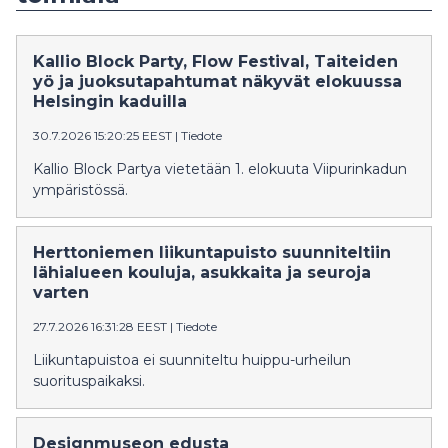
Kallio Block Party, Flow Festival, Taiteiden
yö ja juoksutapahtumat näkyvät elokuussa
Helsingin kaduilla
30.7.2026 15:20:25 EEST
|
Tiedote
Kallio Block Partya vietetään 1. elokuuta Viipurinkadun
ympäristössä.
Herttoniemen liikuntapuisto suunniteltiin
lähialueen kouluja, asukkaita ja seuroja
varten
27.7.2026 16:31:28 EEST
|
Tiedote
Liikuntapuistoa ei suunniteltu huippu-urheilun
suorituspaikaksi.
Designmuseon edusta