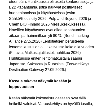
eteenpäin. Huhtikuussa oli useita konferensseja ja
B2B -tapahtumia, jotka näkyvät positiivisesti
huonehinnoissa ja käyttöasteissa (esim.
Sähkö/Electricity 2026, Pulp and Beyond 2026 ja
Chem BIO Finland 2026 Messukeskuksessa).
Hotellien käyttöasteet ovat olleet tapahtumien
aikaan parhaimmillaan yli 80 %. (Benchmarking
Alliance 27.5.2026) Lentotietojen perusteella
lentomatkustus on ollut kasvussa koko alkuvuoden.
(Finavia, Matkustajatilastot, huhtikuu 2026)
Huhtikuussa eniten lentomatkustajia saapui
Japanista, Saksasta ja Ruotsista. (ForwardKeys
Destination Gateway 27.05.2026.)
Kasvua tukevat näkymät kesään ja
loppuvuoteen
Kesän näkymät kokonaisuudessaan ovat tällä
hetkellä valoisat. Varauskehitys on hyvällä tasolla,