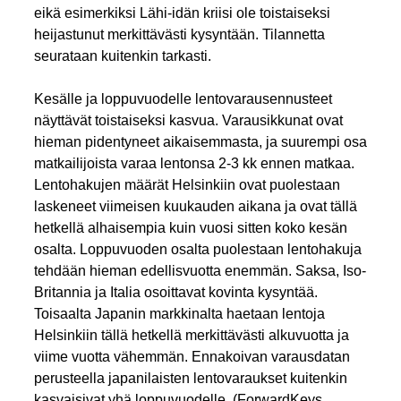
eikä esimerkiksi Lähi-idän kriisi ole toistaiseksi
heijastunut merkittävästi kysyntään. Tilannetta
seurataan kuitenkin tarkasti.
Kesälle ja loppuvuodelle lentovarausennusteet
näyttävät toistaiseksi kasvua. Varausikkunat ovat
hieman pidentyneet aikaisemmasta, ja suurempi osa
matkailijoista varaa lentonsa 2-3 kk ennen matkaa.
Lentohakujen määrät Helsinkiin ovat puolestaan
laskeneet viimeisen kuukauden aikana ja ovat tällä
hetkellä alhaisempia kuin vuosi sitten koko kesän
osalta. Loppuvuoden osalta puolestaan lentohakuja
tehdään hieman edellisvuotta enemmän. Saksa, Iso-
Britannia ja Italia osoittavat kovinta kysyntää.
Toisaalta Japanin markkinalta haetaan lentoja
Helsinkiin tällä hetkellä merkittävästi alkuvuotta ja
viime vuotta vähemmän. Ennakoivan varausdatan
perusteella japanilaisten lentovaraukset kuitenkin
kasvaisivat yhä loppuvuodelle. (ForwardKeys