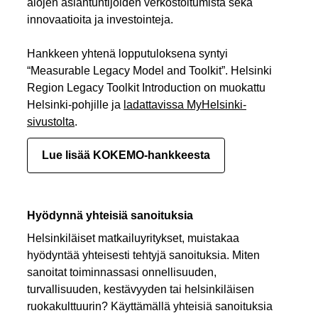
alojen asiantuntijoiden verkostoitumista sekä
innovaatioita ja investointeja.
Hankkeen yhtenä lopputuloksena syntyi
“Measurable Legacy Model and Toolkit”. Helsinki
Region Legacy Toolkit Introduction on muokattu
Helsinki-pohjille ja
ladattavissa MyHelsinki-
sivustolta
.
Lue lisää KOKEMO-hankkeesta
Hyödynnä yhteisiä sanoituksia
Helsinkiläiset matkailuyritykset, muistakaa
hyödyntää yhteisesti tehtyjä sanoituksia. Miten
sanoitat toiminnassasi onnellisuuden,
turvallisuuden, kestävyyden tai helsinkiläisen
ruokakulttuurin? Käyttämällä yhteisiä sanoituksia