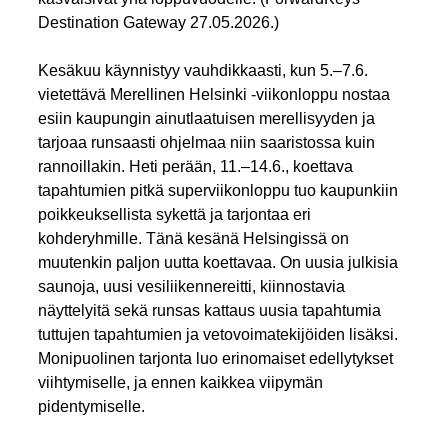
Destination Gateway 27.05.2026.)
Kesäkuu käynnistyy vauhdikkaasti, kun 5.–7.6.
vietettävä Merellinen Helsinki -viikonloppu nostaa
esiin kaupungin ainutlaatuisen merellisyyden ja
tarjoaa runsaasti ohjelmaa niin saaristossa kuin
rannoillakin. Heti perään, 11.–14.6., koettava
tapahtumien pitkä superviikonloppu tuo kaupunkiin
poikkeuksellista sykettä ja tarjontaa eri
kohderyhmille. Tänä kesänä Helsingissä on
muutenkin paljon uutta koettavaa. On uusia julkisia
saunoja, uusi vesiliikennereitti, kiinnostavia
näyttelyitä sekä runsas kattaus uusia tapahtumia
tuttujen tapahtumien ja vetovoimatekijöiden lisäksi.
Monipuolinen tarjonta luo erinomaiset edellytykset
viihtymiselle, ja ennen kaikkea viipymän
pidentymiselle.