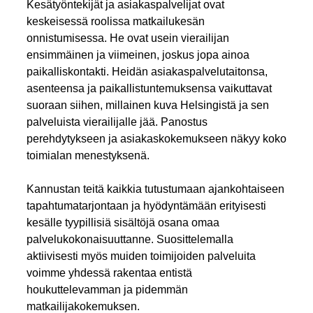
Kesätyöntekijät ja asiakaspalvelijat ovat
keskeisessä roolissa matkailukesän
onnistumisessa. He ovat usein vierailijan
ensimmäinen ja viimeinen, joskus jopa ainoa
paikalliskontakti. Heidän asiakaspalvelutaitonsa,
asenteensa ja paikallistuntemuksensa vaikuttavat
suoraan siihen, millainen kuva Helsingistä ja sen
palveluista vierailijalle jää. Panostus
perehdytykseen ja asiakaskokemukseen näkyy koko
toimialan menestyksenä.
Kannustan teitä kaikkia tutustumaan ajankohtaiseen
tapahtumatarjontaan ja hyödyntämään erityisesti
kesälle tyypillisiä sisältöjä osana omaa
palvelukokonaisuuttanne. Suosittelemalla
aktiivisesti myös muiden toimijoiden palveluita
voimme yhdessä rakentaa entistä
houkuttelevamman ja pidemmän
matkailijakokemuksen.