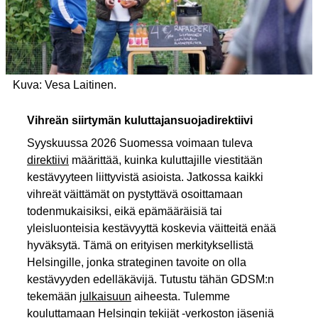
Kuva: Vesa Laitinen.
Vihreän siirtymän kuluttajansuojadirektiivi
Syyskuussa 2026 Suomessa voimaan tuleva
direktiivi
määrittää, kuinka kuluttajille viestitään
kestävyyteen liittyvistä asioista. Jatkossa kaikki
vihreät väittämät on pystyttävä osoittamaan
todenmukaisiksi, eikä epämääräisiä tai
yleisluonteisia kestävyyttä koskevia väitteitä enää
hyväksytä. Tämä on erityisen merkityksellistä
Helsingille, jonka strateginen tavoite on olla
kestävyyden edelläkävijä. Tutustu tähän GDSM:n
tekemään
julkaisuun
aiheesta. Tulemme
kouluttamaan Helsingin tekijät -verkoston jäseniä