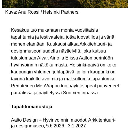
Kuva: Anu Rossi / Helsinki Partners.
Kesäkuu tuo mukanaan monia vuosittaisia
tapahtumia ja festivaaleja, jotka tuovat iloa ja väriä
monen elämään. Kuukausi alkaa Arkkitehtuuri- ja
designmuseon uudella näyttelyllä, joka kutsuu
tutustumaan Alvar, Aino ja Elissa Aallon perintöön
hyvinvoinnin näkökulmasta. Helsinki-päivä on koko
kaupungin yhteinen juhlapäivä, jolloin kaupunki on
täynnä kaikille avoimia ja maksuttomia tapahtumia.
Perinteinen MeriViapori tuo näytille upeat puuveneet
paraatissa ja näyttelyssä Suomenlinnassa.
Tapahtumanostoja:
Aalto Design – Hyvinvoinnin muodot
, Arkkitehtuuri-
ja designmuseo, 5.6.2026.–3.1.2027