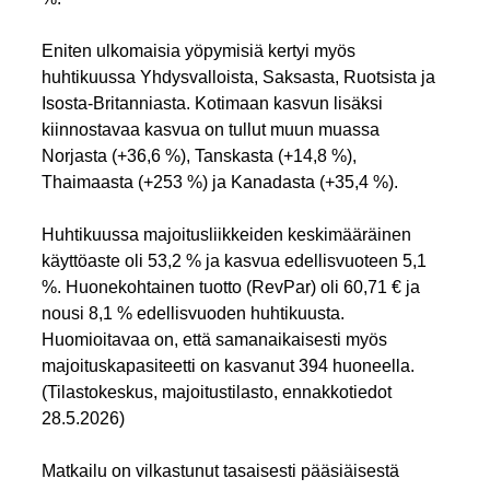
Eniten ulkomaisia yöpymisiä kertyi myös
huhtikuussa Yhdysvalloista, Saksasta, Ruotsista ja
Isosta-Britanniasta. Kotimaan kasvun lisäksi
kiinnostavaa kasvua on tullut muun muassa
Norjasta (+36,6 %), Tanskasta (+14,8 %),
Thaimaasta (+253 %) ja Kanadasta (+35,4 %).
Huhtikuussa majoitusliikkeiden keskimääräinen
käyttöaste oli 53,2 % ja kasvua edellisvuoteen 5,1
%. Huonekohtainen tuotto (RevPar) oli 60,71 € ja
nousi 8,1 % edellisvuoden huhtikuusta.
Huomioitavaa on, että samanaikaisesti myös
majoituskapasiteetti on kasvanut 394 huoneella.
(Tilastokeskus, majoitustilasto, ennakkotiedot
28.5.2026)
Matkailu on vilkastunut tasaisesti pääsiäisestä