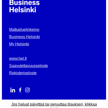
Matkailuelinkeino
Business Helsinki
My Helsinki
www.hel.fi
Saavutettavuusseloste
Rekisteriseloste
Jos haluat päivittää tai peruuttaa tilauksen, klikkaa