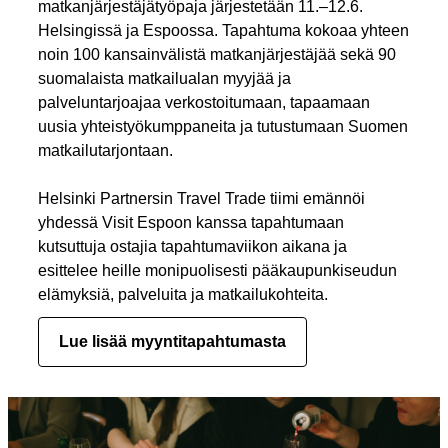
matkanjärjestäjätyöpaja järjestetään 11.–12.6.
Helsingissä ja Espoossa. Tapahtuma kokoaa yhteen
noin 100 kansainvälistä matkanjärjestäjää sekä 90
suomalaista matkailualan myyjää ja
palveluntarjoajaa verkostoitumaan, tapaamaan
uusia yhteistyökumppaneita ja tutustumaan Suomen
matkailutarjontaan.
Helsinki Partnersin Travel Trade tiimi emännöi
yhdessä Visit Espoon kanssa tapahtumaan
kutsuttuja ostajia tapahtumaviikon aikana ja
esittelee heille monipuolisesti pääkaupunkiseudun
elämyksiä, palveluita ja matkailukohteita.
Lue lisää myyntitapahtumasta