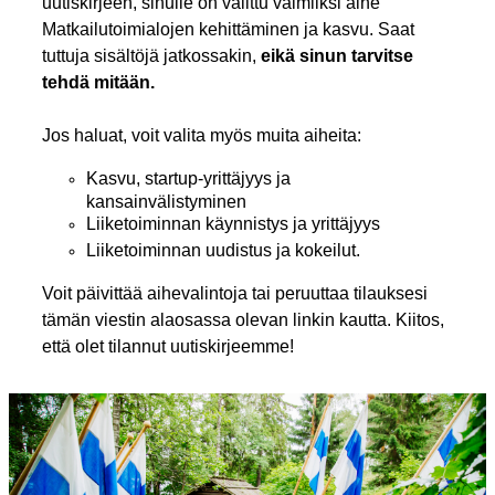
uutiskirjeen, sinulle on valittu valmiiksi aihe
Matkailutoimialojen kehittäminen ja kasvu. Saat
tuttuja sisältöjä jatkossakin,
eikä sinun tarvitse
tehdä mitään.
Jos haluat, voit valita myös muita aiheita:
Kasvu, startup-yrittäjyys ja
kansainvälistyminen
Liiketoiminnan käynnistys ja yrittäjyys
Liiketoiminnan uudistus ja kokeilut.
Voit päivittää aihevalintoja tai peruuttaa tilauksesi
tämän viestin alaosassa olevan linkin kautta. Kiitos,
että olet tilannut uutiskirjeemme!