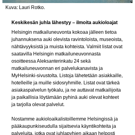
Kuva: Lauri Rotko.
Keskikesän juhla lähestyy – ilmoita aukioloajat
Helsingin matkailuneuvonta kokoaa jälleen tietoa
juhannuksena auki olevista ravintoloista, museoista,
nähtävyyksistä ja muista kohteista. Valmiit listat ovat
saatavilla Helsingin matkailuneuvonnasta
osoitteessa Aleksanterinkatu 24 sekä
matkailuneuvonnan eri palvelukanavista ja
MyHelsinki-sivustolta. Listoja lähetetään asiakkaille,
hotelleille ja muille sidosryhmille. Listat ovat tärkeä
asiakaspalvelun työkalu, ja ne auttavat matkailijoita
ja paikallisia löytämään pyhinä auki olevat kohteet
ja tarjolla olevat palvelut.
Nostamme aukioloaikalistoillemme Helsingissä ja
pääkaupunkiseudulla sijaitsevia käyntikohteita ja
palveluita, jotka ovat juhlapyhien aikaan helposti