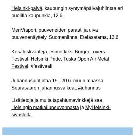
Helsinki-päivä
, kaupungin syntymäpäiväjuhlintaa eri
puolilla kaupunkia, 12.6.
MeriViapori
, puuveneiden paraati ja uiva
puuvenenäyttely, Suomenlinna, Eteläsatama, 13.6.
Kesäfestivaaleja, esimerkiksi
Burger Lovers
Festival
,
Helsinki Pride
,
Tuska Open Air Metal
Festival
, #festivaali
Juhannusjuhlintaa 19.–20.6. muun muassa
Seurasaaren juhannusvalkeat
, #juhannus
Lisätietoja ja muita tapahtumavinkkejä saa
Helsingin matkailuneuvonnasta
ja
MyHelsinki-
sivustolta
.