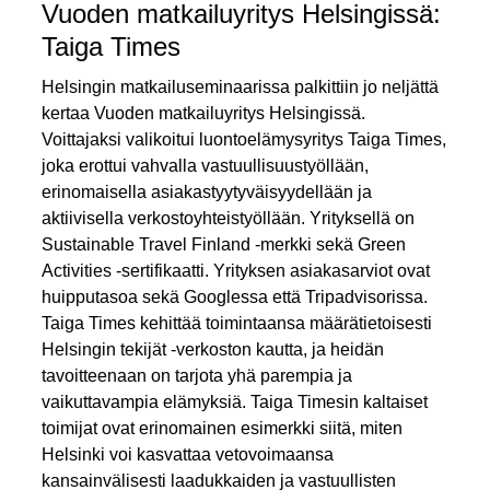
Vuoden matkailuyritys Helsingissä:
Taiga Times
Helsingin matkailuseminaarissa palkittiin jo neljättä
kertaa Vuoden matkailuyritys Helsingissä.
Voittajaksi valikoitui luontoelämysyritys Taiga Times,
joka erottui vahvalla vastuullisuustyöllään,
erinomaisella asiakastyytyväisyydellään ja
aktiivisella verkostoyhteistyöllään. Yrityksellä on
Sustainable Travel Finland ‑merkki sekä Green
Activities ‑sertifikaatti. Yrityksen asiakasarviot ovat
huipputasoa sekä Googlessa että Tripadvisorissa.
Taiga Times kehittää toimintaansa määrätietoisesti
Helsingin tekijät ‑verkoston kautta, ja heidän
tavoitteenaan on tarjota yhä parempia ja
vaikuttavampia elämyksiä. Taiga Timesin kaltaiset
toimijat ovat erinomainen esimerkki siitä, miten
Helsinki voi kasvattaa vetovoimaansa
kansainvälisesti laadukkaiden ja vastuullisten