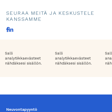
SEURAA MEITÄ JA KESKUSTELE
KANSSAMME
F
L
a
in
c
ke
e
dI
b
n
linkki
o
toiseen
Salli
Salli
Sall
o
palveluun
analytiikkaevästeet
analytiikkaevästeet
ana
k
linkki
nähdäksesi sisällön.
nähdäksesi sisällön.
näh
toiseen
palveluun
ALATUNNISTE
Neuvontapyyntö