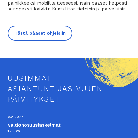
painikkeeksi mobiililaitteeseesi. Näin pääset helposti
ja nopeasti kaikkiin Kuntaliiton tietoihin ja palveluihin.
Tästä pääset ohjeisiin
UUSIMMAT
ASIANTUNTIJASIVUJEN
PÄIVITYKSET
6.8.2026
Valtionosuuslaskelmat
1.7.2026