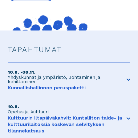
TAPAHTUMAT
10.8.
30.11.
Yhdyskunnat ja ympäristö
Johtaminen ja
kehittäminen
Avaa
Kunnallishallinnon peruspaketti
tapahtuma
Kunnallishallinnon peruspaketti on
verkkokoulutuksista ja webinaareista koostuva
10.8.
kokonaisuus, joka tarjoaa helposti lähestyttävän
Opetus ja kulttuuri
tavan kuntien hallinnon ja toiminnan ymmärtämiseen.
Avaa
Kulttuurin iltapäiväkahvit: Kuntaliiton taide- ja
Kokonaisuus antaa sekä uusille työntekijöille että
tapahtuma
kulttuurilaitoksia koskevan selvityksen
kokeneemmille osaajille varman perustan ymmärtää
tilannekatsaus
päätöksentekoa, asiakirjoja, julkisuutta, salassapitoa,