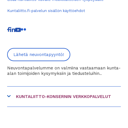
Kuntaliitto.fi-palvelun sisällön käyttöehdot
linkki
linkki
linkki
linkki
toiseen
toiseen
toiseen
toiseen
palveluun
palveluun
palveluun
palveluun
Lähetä neuvontapyyntö!
Neuvontapalvelumme on valmiina vastaamaan kunta-
alan toimijoiden kysymyksiin ja tiedusteluihin..
KUNTALIITTO-KONSERNIN VERKKOPALVELUT
linkki
FCG
toiseen
linkki
Hankinnat.fi
palveluun
toiseen
linkki
Kommuntorget
palveluun
toiseen
linkki
Kuntavaalit.fi