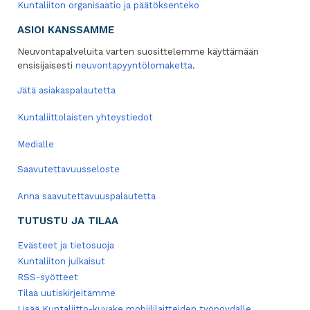
Kuntaliiton organisaatio ja päätöksenteko
ASIOI KANSSAMME
Neuvontapalveluita varten suosittelemme käyttämään
ensisijaisesti
neuvontapyyntölomaketta
.
Jätä asiakaspalautetta
Kuntaliittolaisten yhteystiedot
Medialle
Saavutettavuusseloste
Anna saavutettavuuspalautetta
TUTUSTU JA TILAA
Evästeet ja tietosuoja
Kuntaliiton julkaisut
RSS-syötteet
Tilaa uutiskirjeitämme
Lisää Kuntaliitto-kuvake mobiililaitteiden työpöydälle