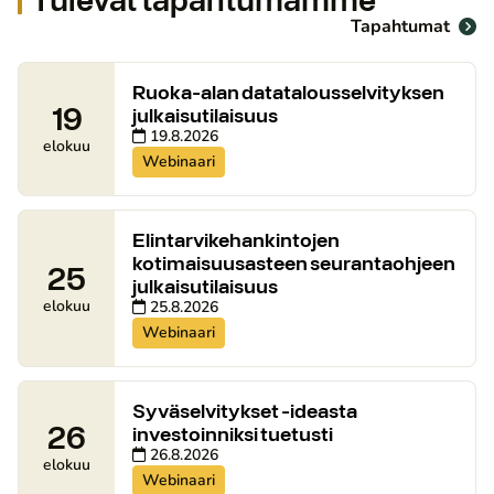
Tapahtumat
Ruoka-alan datatalousselvityksen
19
julkaisutilaisuus
19.8.2026
elokuu
Webinaari
Elintarvikehankintojen
kotimaisuusasteen seurantaohjeen
25
julkaisutilaisuus
elokuu
25.8.2026
Webinaari
Syväselvitykset -ideasta
26
investoinniksi tuetusti
26.8.2026
elokuu
Webinaari