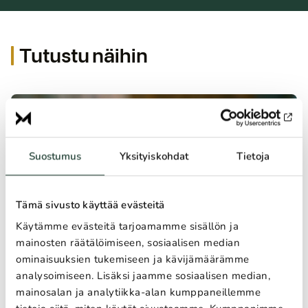
Tutustu näihin
Suostumus
Yksityiskohdat
Tietoja
Tämä sivusto käyttää evästeitä
Käytämme evästeitä tarjoamamme sisällön ja
mainosten räätälöimiseen, sosiaalisen median
Kodin säh­kön­käyt­tö, säh­kö­so­pi­muk­set
ominaisuuksien tukemiseen ja kävijämäärämme
ja kulutuksen ohjaus
analysoimiseen. Lisäksi jaamme sosiaalisen median,
Kaikki ko­ti­ta­lou­det ja taloyhtiöt tarvitsevat sähköä arjen
mainosalan ja analytiikka-alan kumppaneillemme
pyö­rit­tä­mi­seen. Säh­kön­käy­tön kus­tan­nuk­sia voi hillitä