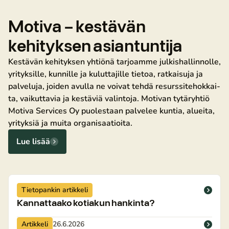
Motiva – kestävän
kehityksen asian­tun­ti­ja
Kestävän kehityksen yhtiönä tarjoamme jul­kis­hal­lin­nol­le,
yrityksille, kunnille ja ku­lut­ta­jil­le tietoa, ratkaisuja ja
palveluja, joiden avulla ne voivat tehdä re­surs­si­te­hok­kai­
ta, vaikuttavia ja kestäviä valintoja. Motivan tytäryhtiö
Motiva Services Oy puolestaan palvelee kuntia, alueita,
yrityksiä ja muita or­ga­ni­saa­tioi­ta.
Lue lisää
Tietopankin artikkeli
Kannattaako kotiakun hankinta?
Artikkeli
26.6.2026