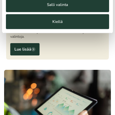
Kestävät julkiset hankinnat ovat keskeinen keino ohjata yh­
Salli valinta
teis­kun­nan resursseja viisaasti ja edistää pit­kä­jän­teis­tä ta­
lou­del­lis­ta, sosiaalista ja ym­pä­ris­töl­lis­tä hy­vin­voin­tia.
Julkinen sektori hankkii tavaroita ja palveluja noin 38
Kiellä
miljardilla eurolla vuodessa eli noin 13 % brut­to­kan­san­
tuot­tees­ta. Näin suuri ostovoima tarjoaa poik­keuk­sel­li­sen
mah­dol­li­suu­den ja velvoitteen tehdä kestäviä ja vaikuttavia
valintoja.
Lue lisää