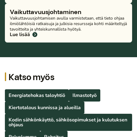
Vai­kut­ta­vuus­joh­ta­mi­nen
Vai­kut­ta­vuus­joh­ta­mi­sen avulla var­mis­te­taan, että tieto ohjaa
il­miö­läh­töi­siä ratkaisuja ja julkisia resursseja kohti mää­ri­tel­ty­jä
tavoitteita ja yh­teis­kun­nal­lis­ta hyötyä.
Lue lisää
Katso myös
Ener­gia­te­ho­kas taloyhtiö
Ilmastotyö
Kier­to­ta­lous kunnissa ja alueilla
Kodin säh­kön­käyt­tö, säh­kö­so­pi­muk­set ja kulutuksen
ohjaus
Palvelumme
Rahoitus