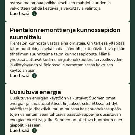
ostovoima tarjoaa poik­keuk­sel­li­sen mah­dol­li­suu­den ja
velvoitteen tehdä kestäviä ja vaikuttavia valintoja.
Lue lisää
Pientalon remonttien ja kun­nos­sa­pi­don
suunnittelu
Pientalon kunnosta vastaa aina omistaja. On tärkeää ylläpitää
talon huoltokirjaa sekä laatia säännöllisesti päivitettävä pitkän
tähtäimen suunnitelma talon kunnossapidosta. Nämä
yhdessä auttavat kodin energiatehokkuuden, terveellisyyden
ja viihtyisyyden ylläpidossa ja parantamisessa koko sen
käyttöiän ajan.
Lue lisää
Uusiutuva energia
Uusiutuvan energian käyttöön vaikuttavat Suomen omat
energia- ja il­mas­to­po­liit­ti­set linjaukset sekä EU:ssa tehdyt
päätökset ja direktiivit, muun muassa kas­vi­huo­ne­kaa­su­pääs­
tö­jen vä­hen­tä­mi­seen tähtäävä pääs­tö­kaup­pa- ja uusiutuvan
energian direktiivi, jotka Suomen on otettava huomioon ener­
gia­po­li­tii­kas­saan.
Lue lisää