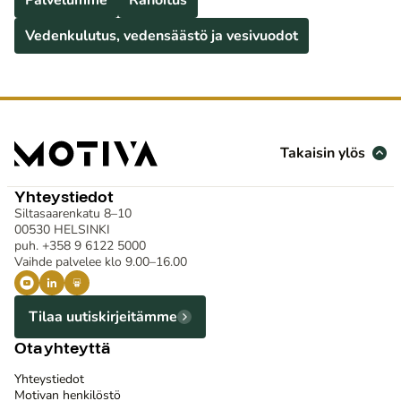
Ve­den­ku­lu­tus, vedensäästö ja vesivuodot
Takaisin ylös
Yhteystiedot
Siltasaarenkatu 8–10
00530 HELSINKI
puh. +358 9 6122 5000
Vaihde palvelee klo 9.00–16.00
Tilaa uutiskirjeitämme
Ota yhteyttä
Yhteystiedot
Motivan henkilöstö