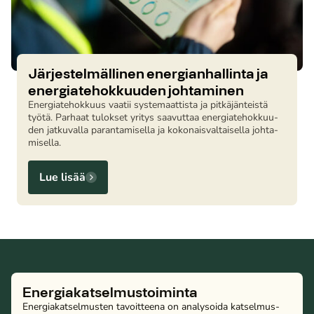
Jär­jes­tel­mäl­li­nen ener­gian­hal­lin­ta ja
ener­gia­te­hok­kuu­den johtaminen
Ener­gia­te­hok­kuus vaatii sys­te­maat­tis­ta ja pit­kä­jän­teis­tä
työtä. Parhaat tulokset yritys saavuttaa ener­gia­te­hok­kuu­
den jatkuvalla pa­ran­ta­mi­sel­la ja ko­ko­nais­val­tai­sel­la joh­ta­
mi­sel­la.
Lue lisää
Energiakatselmustoiminta
Ener­gia­kat­sel­mus­ten tavoitteena on analysoida kat­sel­mus­