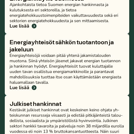
Ajankohtaista tietoa Suomen energian hankinnasta ja
kulutuksesta eri sektoreilla, ja tietoa
energiatehokkuustoimenpiteiden vaikuttavuudesta sekä eri
sektorien energiatehokkuudesta ja sen mittaamisesta.
Lue lisää
Ener­giayh­tei­söt sähkön tuotantoon ja
jakeluun
Ener­giayh­tei­sö­jä voidaan pitää yhtenä ja­ka­mis­ta­lou­den
muotona. Siinä yhteisön jäsenet jakavat energian tuotannon
ja hankinnan hyödyt. Ener­giayh­tei­söt tuovat ku­lut­ta­jal­le
uuden tavan osallistua ener­gia­mark­ki­noil­le ja parantavat
mah­dol­li­suuk­sia tuottaa itse osan käyt­tä­mäs­tään energiasta
ha­lua­mal­laan tavalla.
Lue lisää
Julkiset hankinnat
Kestävät julkiset hankinnat ovat keskeinen keino ohjata yh­
teis­kun­nan resursseja viisaasti ja edistää pit­kä­jän­teis­tä ta­lou­
del­lis­ta, sosiaalista ja ym­pä­ris­töl­lis­tä hy­vin­voin­tia. Julkinen
sektori hankkii tavaroita ja palveluja noin 38 miljardilla eurolla
vuodessa eli noin 13 % brut­to­kan­san­tuot­tees­ta. Näin suuri