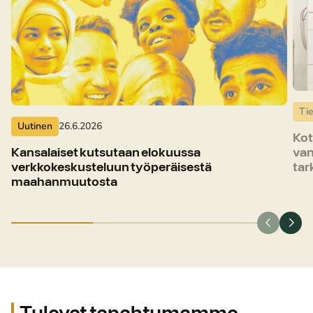
Ti
Uutinen
26.6.2026
Kot
van
Kansalaiset kutsutaan elokuussa
tar
verkkokeskusteluun työperäisestä
maahanmuutosta
Tulevat tapahtumamme