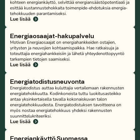
koh­teen ener­gian­käyt­tö, selvittää ener­gian­sääs­tö­po­ten­ti­aa­li ja
esittää kus­tan­nus­te­hok­kai­ta toimenpide-ehdotuksia ener­gia­
te­hok­kuu­den pa­ran­ta­mi­sek­si.
Lue lisää
Ener­giao­saa­jat-hakupalvelu
Motivan Energiaosaajat on energiahankkeiden ostajien,
yritysten ja neuvojien kohtaamispaikka. Hae ratkaisuja ja
toteuttajia ener­gia­hank­kei­siin ja lähetä yh­tey­den­ot­to­pyyn­tö
tarkempien tietojen saamiseksi.
Lue lisää
Energiatodistusneuvonta
Energiatodistus auttaa kuluttajia vertailemaan rakennusten
energiatehokkuutta. Kodinkoneista tuttu luokitusasteikko
antaa yksinkertaisella tavalla kokonaiskuvan talon
energiatehokkuudesta. Energiatodistuksen tavoitteena on
myös nostaa energiatehokkuus yhdeksi rakennusten
suunnittelukriteeriksi.
Lue lisää
Energiankäyttö Suomessa