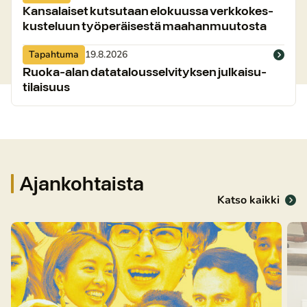
Kansalaiset kutsutaan elokuussa verk­ko­kes­
kus­te­luun työ­pe­räi­ses­tä maa­han­muu­tos­ta
Tapahtuma
19.8.2026
Ruoka-alan da­ta­ta­lous­sel­vi­tyk­sen jul­kai­su­
ti­lai­suus
Ajankohtaista
Katso kaikki