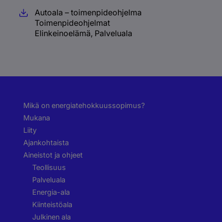
Autoala – toimenpideohjelma
Toimenpideohjelmat
Elinkeinoelämä, Palveluala
Mikä on energiatehokkuussopimus?
Mukana
Liity
Ajankohtaista
Aineistot ja ohjeet
Teollisuus
Palveluala
Energia-ala
Kiinteistöala
Julkinen ala