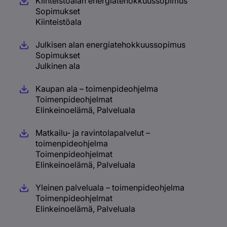
Kiinteistöalan energiatehokkuussopimus
Sopimukset
Kiinteistöala
Julkisen alan energiatehokkuussopimus
Sopimukset
Julkinen ala
Kaupan ala – toimenpideohjelma
Toimenpideohjelmat
Elinkeinoelämä, Palveluala
Matkailu- ja ravintolapalvelut –
toimenpideohjelma
Toimenpideohjelmat
Elinkeinoelämä, Palveluala
Yleinen palveluala – toimenpideohjelma
Toimenpideohjelmat
Elinkeinoelämä, Palveluala