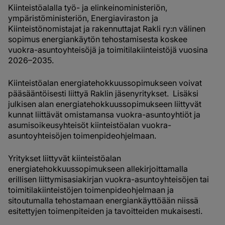
Kiinteistöalalla työ- ja elinkeinoministeriön,
ympäristöministeriön, Energiaviraston ja
Kiinteistönomistajat ja rakennuttajat Rakli ry:n välinen
sopimus energiankäytön tehostamisesta koskee
vuokra-asuntoyhteisöjä ja toimitilakiinteistöjä vuosina
2026–2035.
Kiinteistöalan energiatehokkuussopimukseen voivat
pääsääntöisesti liittyä Raklin jäsenyritykset.
Lisäksi
julkisen alan energiatehokkuussopimukseen liittyvät
kunnat liittävät omistamansa vuokra-asuntoyhtiöt ja
asumisoikeusyhteisöt kiinteistöalan vuokra-
asuntoyhteisöjen toimenpideohjelmaan.
Yritykset liittyvät kiinteistöalan
energiatehokkuussopimukseen allekirjoittamalla
erillisen liittymisasiakirjan vuokra-asuntoyhteisöjen tai
toimitilakiinteistöjen toimenpideohjelmaan ja
sitoutumalla tehostamaan energiankäyttöään niissä
esitettyjen toimenpiteiden ja tavoitteiden mukaisesti.