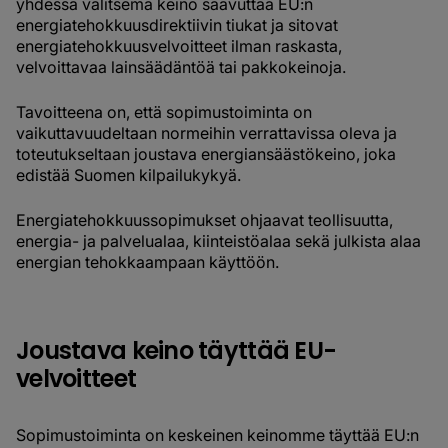
yhdessä valitsema keino saavuttaa EU:n
energiatehokkuusdirektiivin tiukat ja sitovat
energiatehokkuusvelvoitteet ilman raskasta,
velvoittavaa lainsäädäntöä tai pakkokeinoja.
Tavoitteena on, että sopimustoiminta on
vaikuttavuudeltaan normeihin verrattavissa oleva ja
toteutukseltaan joustava energiansäästökeino, joka
edistää Suomen kilpailukykyä.
Energiatehokkuussopimukset ohjaavat teollisuutta,
energia- ja palvelualaa, kiinteistöalaa sekä julkista alaa
energian tehokkaampaan käyttöön.
Joustava keino täyttää EU-
velvoitteet
Sopimustoiminta on keskeinen keinomme täyttää EU:n