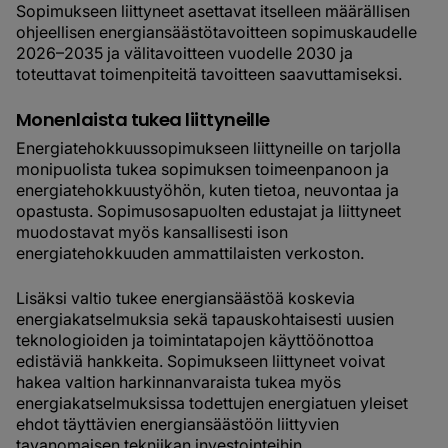
Sopimukseen liittyneet asettavat itselleen määrällisen
ohjeellisen energiansäästötavoitteen sopimuskaudelle
2026–2035 ja välitavoitteen vuodelle 2030 ja
toteuttavat toimenpiteitä tavoitteen saavuttamiseksi.
Monenlaista tukea liittyneille
Energiatehokkuussopimukseen liittyneille on tarjolla
monipuolista tukea sopimuksen toimeenpanoon ja
energiatehokkuustyöhön, kuten tietoa, neuvontaa ja
opastusta. Sopimusosapuolten edustajat ja liittyneet
muodostavat myös kansallisesti ison
energiatehokkuuden ammattilaisten verkoston.
Lisäksi valtio tukee energiansäästöä koskevia
energiakatselmuksia sekä tapauskohtaisesti uusien
teknologioiden ja toimintatapojen käyttöönottoa
edistäviä hankkeita. Sopimukseen liittyneet voivat
hakea valtion harkinnanvaraista tukea myös
energiakatselmuksissa todettujen energiatuen yleiset
ehdot täyttävien energiansäästöön liittyvien
tavanomaisen tekniikan investointeihin.