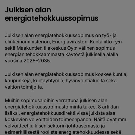
Julkisen alan
energiatehokkuussopimus
Julkisen alan energiatehokkuussopimus on työ- ja
elinkeinoministeriön, Energiaviraston, Kuntaliitto ry:n
sekä Maakuntien tilakeskus Oy:n välinen sopimus
energian tehokkaammasta käytöstä julkisella alalla
vuosina 2026–2035.
Julkisen alan energiatehokkuussopimus koskee kuntia,
kaupunkeja, kuntayhtymiä, hyvinvointialueita sekä
valtion toimijoita.
Muihin sopimusaloihin verrattuna julkisen alan
energiatehokkuussopimustoiminta tukee, 8 artiklan
lisäksi, energiatehokkuusdirektiivissä julkista alaa
koskevien velvoitteiden toimeenpanoa. Näitä ovat mm.
velvoitteet julkisen sektorin johtoasemasta ja
esimerkillisestä roolista energiatehokkuudessa sekä