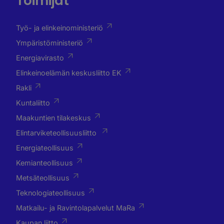
Toimijat
Työ- ja elinkeinoministeriö
Ympäristöministeriö
Energiavirasto
Elinkeinoelämän keskusliitto EK
Rakli
Kuntaliitto
Maakuntien tilakeskus
Elintarviketeollisuusliitto
Energiateollisuus
Kemianteollisuus
Metsäteollisuus
Teknologiateollisuus
Matkailu- ja Ravintolapalvelut MaRa
Kaupan liitto