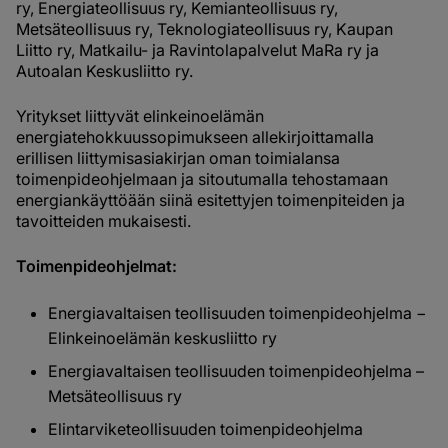
ry, Energiateollisuus ry, Kemianteollisuus ry,
Metsäteollisuus ry, Teknologiateollisuus ry, Kaupan
Liitto ry, Matkailu- ja Ravintolapalvelut MaRa ry ja
Autoalan Keskusliitto ry.
Yritykset liittyvät elinkeinoelämän
energiatehokkuussopimukseen allekirjoittamalla
erillisen liittymisasiakirjan oman toimialansa
toimenpideohjelmaan ja sitoutumalla tehostamaan
energiankäyttöään siinä esitettyjen toimenpiteiden ja
tavoitteiden mukaisesti.
Toimenpideohjelmat:
Energiavaltaisen teollisuuden toimenpideohjelma −
Elinkeinoelämän keskusliitto ry
Energiavaltaisen teollisuuden toimenpideohjelma –
Metsäteollisuus ry
Elintarviketeollisuuden toimenpideohjelma