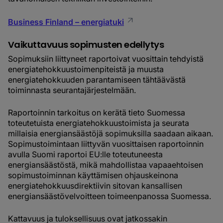
Business Finland – energiatuki
Vaikuttavuus sopimusten edellytys
Sopimuksiin liittyneet raportoivat vuosittain tehdyistä
energiatehokkuustoimenpiteistä ja muusta
energiatehokkuuden parantamiseen tähtäävästä
toiminnasta seurantajärjestelmään.
Raportoinnin tarkoitus on kerätä tieto Suomessa
toteutetuista energiatehokkuustoimista ja seurata
millaisia energiansäästöjä sopimuksilla saadaan aikaan.
Sopimustoimintaan liittyvän vuosittaisen raportoinnin
avulla Suomi raportoi EU:lle toteutuneesta
energiansäästöstä, mikä mahdollistaa vapaaehtoisen
sopimustoiminnan käyttämisen ohjauskeinona
energiatehokkuusdirektiivin sitovan kansallisen
energiansäästövelvoitteen toimeenpanossa Suomessa.
Kattavuus ja tuloksellisuus ovat jatkossakin