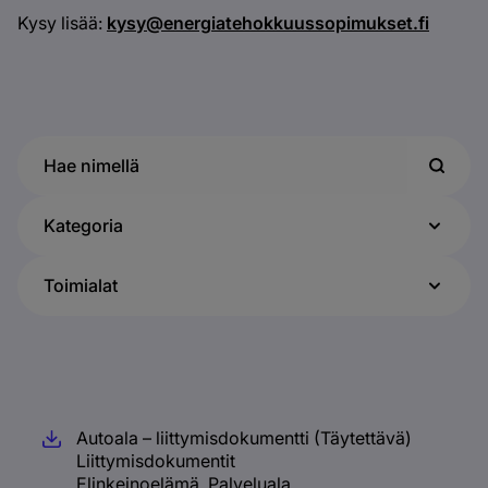
Kysy lisää:
kysy@energiatehokkuussopimukset.fi
Kategoria
Toimialat
Tyhjennä valinnat
Autoala – liittymisdokumentti (Täytettävä)
Liittymisdokumentit
Elinkeinoelämä, Palveluala