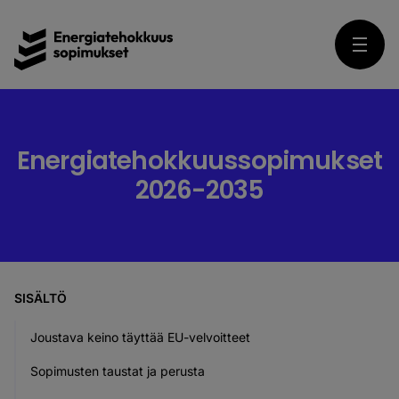
Skip
to
content
Energiatehokkuussopimukset 2026-2035
Suomalaista energiatehokkuutta.
Energiatehokkuussopimukset
2026-2035
SISÄLTÖ
Joustava keino täyttää EU-velvoitteet
Sopimusten taustat ja perusta