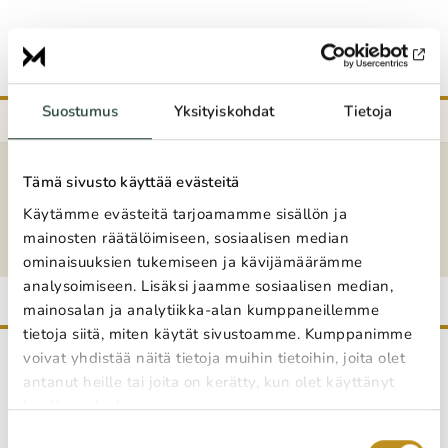
Suostumus
Yksityiskohdat
Tietoja
Etusivu
404
Tämä sivusto käyttää evästeitä
Sivua ei löytynyt
Käytämme evästeitä tarjoamamme sisällön ja
mainosten räätälöimiseen, sosiaalisen median
ominaisuuksien tukemiseen ja kävijämäärämme
analysoimiseen. Lisäksi jaamme sosiaalisen median,
mainosalan ja analytiikka-alan kumppaneillemme
tietoja siitä, miten käytät sivustoamme. Kumppanimme
voivat yhdistää näitä tietoja muihin tietoihin, joita olet
antanut heille tai joita on kerätty, kun olet käyttänyt
Takaisin ylös
heidän palvelujaan.
Yhteystiedot
Suostumuksen